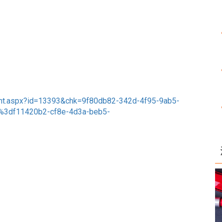
ent.aspx?id=13393&chk=9f80db82-342d-4f95-9ab5-
3df11420b2-cf8e-4d3a-beb5-