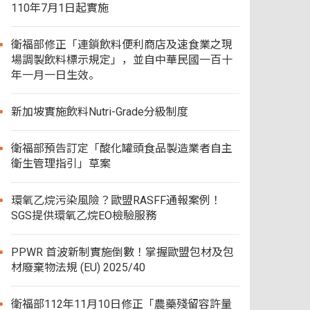
110年7月1日起實施
衛福部修正「連鎖飲料便利商店及速食業之現
場調製飲料標示規定」，並自中華民國一百十
年一月一日生效。
新加坡實施飲料Nutri-Grade分級制度
衛福部預告訂定「酸化罐頭食品製造業者自主
衛生管理指引」草案
環氧乙烷污染風險？歐盟RASFF通報案例！
SGS提供環氧乙烷EO檢驗服務
PPWR 首波新制實施倒數！掌握歐盟包材及包
材廢棄物法規 (EU) 2025/40
衛福部112年11月10日修正「農藥殘留容許量