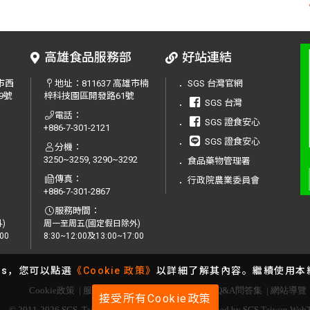
高雄食品服務部
好站連結
中市西
地址：
811637 高雄市楠
．
SGS 台灣官網
9號
梓科技園區開發路61號
．
SGS 台灣
電話：
．
SGS 證食安心
+886-7-301-2121
．
SGS 證食安心
分機：
3250~3259, 3290~3292
．
食品藥物管理署
傳真：
．
行政院農業委員會
+886-7-301-2867
服務時間：
)
周一至周五(國定假日除外)
00
8:30~12:00及13:00~17:00
es，您可以點選
《Cookie 政策》
以詳細了解其內容。繼續使用本網
Cookie政策
|
服務條款
|
服務據點
|
服務洽詢
|
Q&A問答集
|
網站導覽
接受所有Cookie政策
© 2011-2026 SGS. Taiwan All Rights Reserved. | Designed by SGS Taiwan We