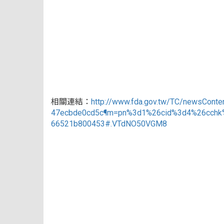
相關連結：
http://www.fda.gov.tw/TC/newsCont
47ecbde0cd5c¶m=pn%3d1%26cid%3d4%26cchk%
66521b800453#.VTdNO50VGM8