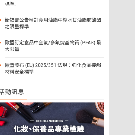
標準」
衛福部公告增訂食用油脂中縮水甘油脂肪酸酯
之限量標準
歐盟訂定食品中全氟/多氟烷基物質 (PFAS) 最
大限量
歐盟發布 (EU) 2025/351 法規：強化食品接觸
材料安全標準
活動訊息