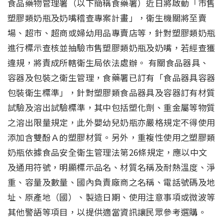
食品藥物管理署（以下簡稱食藥署）近日將啟動「市售
塑膠類奶瓶及奶嘴稽查專案計畫」，衛生機關將至賣
場、超市、超商或婦幼用品專賣店等，針對塑膠類奶瓶
進行標示查核並抽驗市售塑膠類奶瓶及奶嘴，若經查獲
違規，將責成所轄衛生局依法處辦。 有關食品器具、
容器及包裝之衛生管理，食藥署已訂有「食品器具容器
包裝衛生標準」，針對塑膠類食品器具及容器訂有材質
試驗及溶出試驗標準，其中包括塑化劑、重金屬等物質
之溶出限量規定，此外嬰幼兒奶瓶亦嚴格規定不得使用
添加含雙酚Ａ的塑膠材質。另外，重複性使用之塑膠類
奶瓶依據食品安全衛生管理法第26條規定，應以中文
及通用符號，明顯標示品名、材質名稱及耐熱溫度、淨
重、容量及數量、國內負責廠商之名稱、電話號碼及地
址、原產地（國）、製造日期、使用注意事項或微波等
其他警語等項目，以提供適當資訊讓民眾參考選購。