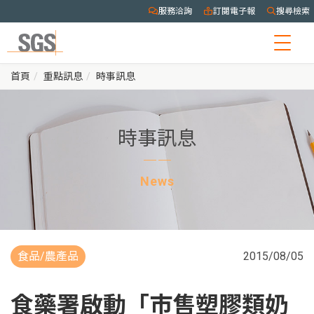
服務洽詢
訂閱電子報
搜尋檢索
Togg
navig
首頁
重點訊息
時事訊息
時事訊息
News
食品/農產品
2015/08/05
食藥署啟動「市售塑膠類奶