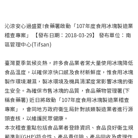
沁涼安心過盛夏!食藥署啟動「107年度食用冰塊製造業
稽查專案」 【發布日期：2018-03-29】 發布單位：南
區管理中心(Tifsan)
臺灣夏季氣候炎熱，許多食品業者常大量使用冰塊降低
食品溫度，以確保涼快口感及食材新鮮度，惟食用冰塊
製作環境潮濕，製冰環境及機具清潔度常影響冰塊的衛
生安全。為確保市售冰塊的品質，食品藥物管理署(下
稱食藥署) 近日將啟動「107年度食用冰塊製造業稽查
專案」，會同地方政府衛生局針對該類製造業者進行源
頭查核，以維護民眾健康。
本次稽查重點包括食品業者登錄資訊、食品良好衛生規
範準則(GHP)符合性、產品責任險、產品回收及處理作