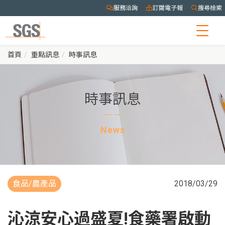
服務洽詢
訂閱電子報
搜尋檢索
Togg
navig
首頁
重點訊息
時事訊息
時事訊息
News
食品/農產品
2018/03/29
沁涼安心過盛夏!食藥署啟動