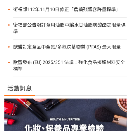
衛福部112年11月10日修正「農藥殘留容許量標準」
衛福部公告增訂食用油脂中縮水甘油脂肪酸酯之限量標
準
歐盟訂定食品中全氟/多氟烷基物質 (PFAS) 最大限量
歐盟發布 (EU) 2025/351 法規：強化食品接觸材料安全
標準
活動訊息