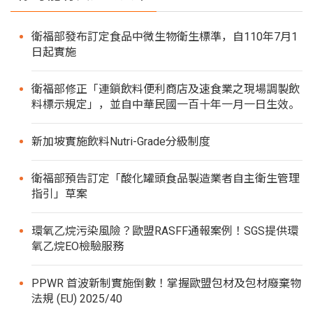
衛福部發布訂定食品中微生物衛生標準，自110年7月1
日起實施
衛福部修正「連鎖飲料便利商店及速食業之現場調製飲
料標示規定」，並自中華民國一百十年一月一日生效。
新加坡實施飲料Nutri-Grade分級制度
衛福部預告訂定「酸化罐頭食品製造業者自主衛生管理
指引」草案
環氧乙烷污染風險？歐盟RASFF通報案例！SGS提供環
氧乙烷EO檢驗服務
PPWR 首波新制實施倒數！掌握歐盟包材及包材廢棄物
法規 (EU) 2025/40