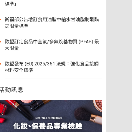
標準」
衛福部公告增訂食用油脂中縮水甘油脂肪酸酯
之限量標準
歐盟訂定食品中全氟/多氟烷基物質 (PFAS) 最
大限量
歐盟發布 (EU) 2025/351 法規：強化食品接觸
材料安全標準
活動訊息