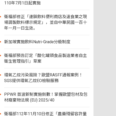
110年7月1日起實施
衛福部修正「連鎖飲料便利商店及速食業之現
場調製飲料標示規定」，並自中華民國一百十
年一月一日生效。
新加坡實施飲料Nutri-Grade分級制度
衛福部預告訂定「酸化罐頭食品製造業者自主
衛生管理指引」草案
環氧乙烷污染風險？歐盟RASFF通報案例！
SGS提供環氧乙烷EO檢驗服務
PPWR 首波新制實施倒數！掌握歐盟包材及包
材廢棄物法規 (EU) 2025/40
衛福部112年11月10日修正「農藥殘留容許量