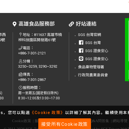
高雄食品服務部
好站連結
中市西
地址：
811637 高雄市楠
．
SGS 台灣官網
9號
梓科技園區開發路61號
．
SGS 台灣
電話：
．
SGS 證食安心
+886-7-301-2121
．
SGS 證食安心
分機：
3250~3259, 3290~3292
．
食品藥物管理署
傳真：
．
行政院農業委員會
+886-7-301-2867
服務時間：
)
周一至周五(國定假日除外)
00
8:30~12:00及13:00~17:00
es，您可以點選
《Cookie 政策》
以詳細了解其內容。繼續使用本網
Cookie政策
|
服務條款
|
服務據點
|
服務洽詢
|
Q&A問答集
|
網站導覽
接受所有Cookie政策
© 2011-2026 SGS. Taiwan All Rights Reserved. | Designed by SGS Taiwan We