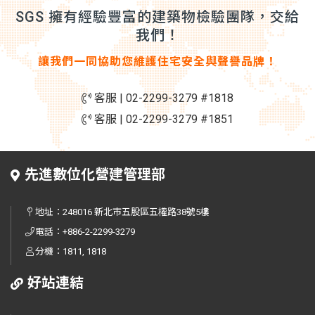
SGS 擁有經驗豐富的建築物檢驗團隊，交給
我們！
讓我們一同協助您維護住宅安全與聲譽品牌！
客服 | 02-2299-3279 #1818
客服 | 02-2299-3279 #1851
先進數位化營建管理部
地址：
248016 新北市五股區五權路38號5樓
電話：
+886-2-2299-3279
分機：1811, 1818
好站連結