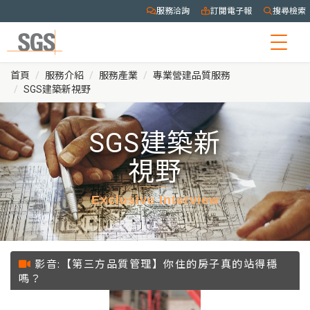
服務洽詢
訂閱電子報
搜尋檢索
Togg
navig
首頁
服務介紹
服務產業
專業營建品質服務
SGS建築新視野
SGS建築新
視野
Exclusive Interview
影音:【第三方品質管理】你住的房子真的站得穩
嗎？