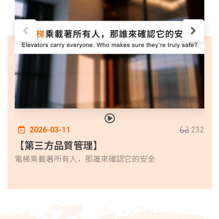
2026-03-11
232
【第三方品質管理】
【
電梯乘載著所有人，那誰來確認它的安全
混