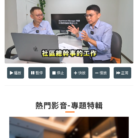
熱門影音-專題特輯