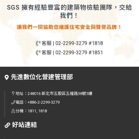
SGS 擁有經驗豐富的建築物檢驗團隊，交給
我們！
讓我們一同協助您維護住宅安全與聲譽品牌！
客服 | 02-2299-3279 #1818
客服 | 02-2299-3279 #1851
先進數位化營建管理部
地址：
248016 新北市五股區五權路38號5樓
電話：
+886-2-2299-3279
分機：1811, 1818
好站連結