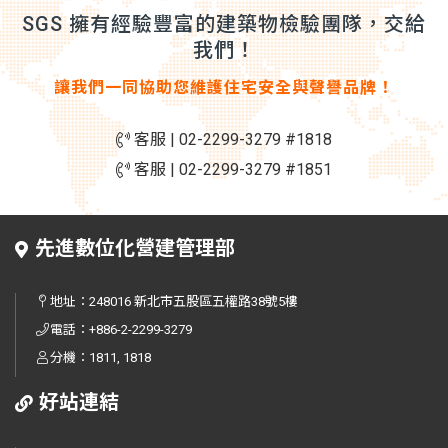
SGS 擁有經驗豐富的建築物檢驗團隊，交給
我們！
讓我們一同協助您維護住宅安全與聲譽品牌！
客服 | 02-2299-3279 #1818
客服 | 02-2299-3279 #1851
先進數位化營建管理部
地址：
248016 新北市五股區五權路38號5樓
電話：
+886-2-2299-3279
分機：1811, 1818
好站連結