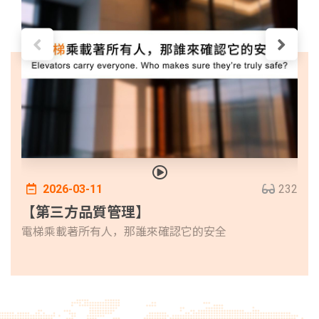
2026-03-11
232
【第三方品質管理】
【
電梯乘載著所有人，那誰來確認它的安全
混