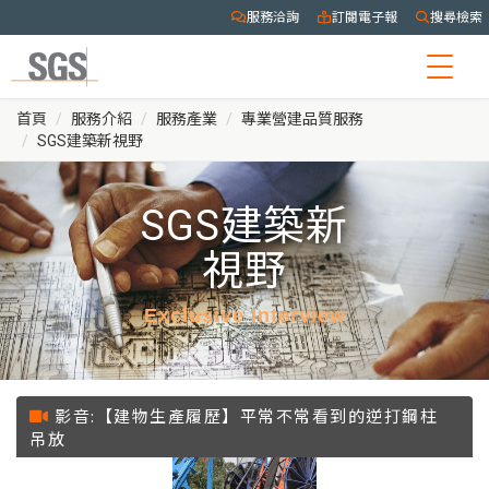
服務洽詢
訂閱電子報
搜尋檢索
Togg
navig
首頁
服務介紹
服務產業
專業營建品質服務
SGS建築新視野
SGS建築新
視野
Exclusive Interview
影音:【建物生產履歷】平常不常看到的逆打鋼柱
吊放