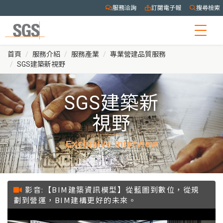
服務洽詢
訂閱電子報
搜尋檢索
Togg
navig
首頁
服務介紹
服務產業
專業營建品質服務
SGS建築新視野
SGS建築新
視野
Exclusive Interview
影音:【BIM建築資訊模型】從藍圖到數位，從規
劃到營運，BIM建構更好的未來。