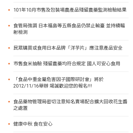
101年10月市售及包裝場農產品殘留農藥監測檢驗結果
食管局強調 日本福島等五縣食品仍禁止輸臺 並持續輻
射檢測
民眾購買或食用日本品牌「洋芋片」應注意產品安全
市售食米抽驗 殘留農藥均符合規定 國人可安心食用
「食品中重金屬危害因子國際研討會」將於
2012/11/16舉辦 竭誠歡迎您的報名!!!
食品藥物管理局密切注意知名賣場配合擴大回收花生醬
之處置
健康中秋 食在安心