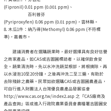
(Fipronil) 0.01 ppm (0.001 ppm)、
百利普芬
(Pyriproxyfen) 0.06 ppm (0.01 ppm)，雲林縣。
8. 木瓜1件：納乃得(Methomyl) 0.06 ppm (不符標
準)，嘉義市。
建議消費者在選購蔬果時，最好選擇具有良好信譽
之商家產品，如CAS或吉園圃標誌者，以確保飲食安
全。蔬果清洗時，先以水沖洗蔬菜根部，將根摘除，再
以水浸泡10至20分鐘，之後再沖洗二至三遍，有助於
去除殘餘之農藥。民眾如欲選購CAS或吉園圃農產品，
可自行進入財團法人台灣優良農產品發展協會
http://www.cas.org.tw/index2.asp 之『CAS廠商及
產品查詢』區或進入行政院農業委員會農糧署吉園圃安
全蔬果資訊網