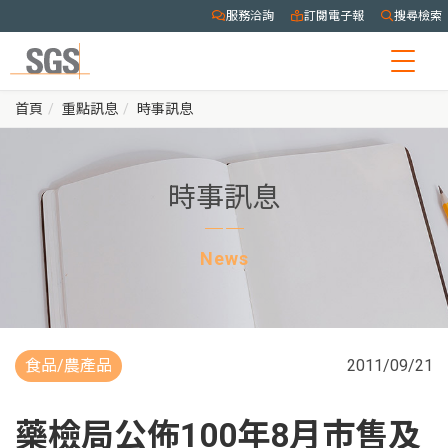
服務洽詢
訂閱電子報
搜尋檢索
Togg
navig
首頁
重點訊息
時事訊息
時事訊息
News
食品/農產品
2011/09/21
藥檢局公佈100年8月市售及