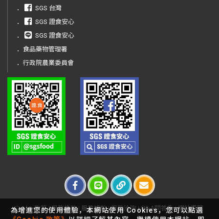
．
SGS 台灣
．
SGS 證食安心
．
SGS 證食安心
．
食品藥物管理署
．
行政院農業委員會
Cookie政策
|
服務條款
|
服務據點
|
服務洽詢
|
Q&A問答集
|
網站導覽
為增進您的使用體驗，本網站使用 Cookies，您可以點選