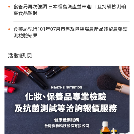
食管局再次強調 日本福島漁產並未進口 且持續檢測輸
臺食品輻射
食藥局執行101年07月市售及包裝場農產品殘留農藥監
測檢驗結果
活動訊息