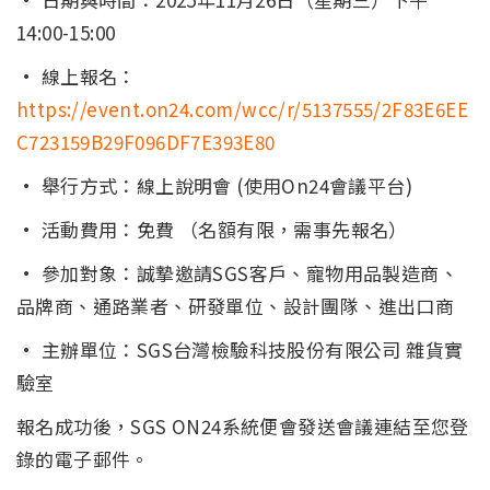
14:00-15:00
· 線上報名：
https://event.on24.com/wcc/r/5137555/2F83E6EE
C723159B29F096DF7E393E80
· 舉行方式：線上說明會 (使用On24會議平台)
· 活動費用：免費 （名額有限，需事先報名）
· 參加對象：誠摯邀請SGS客戶、寵物用品製造商、
品牌商、通路業者、研發單位、設計團隊、進出口商
· 主辦單位：SGS台灣檢驗科技股份有限公司 雜貨實
驗室
報名成功後，SGS ON24系統便會發送會議連結至您登
錄的電子郵件。