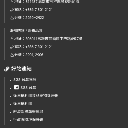
地址：
811637 高雄市楠梓區開發路61號
電話：
+886-7-301-2121
分機：2920~2922
眼部防護 / 消費品類
地址：
806011高雄市前鎮區中四路6號7樓
電話：
+886-7-301-2121
分機：2901, 2906
好站連結
．
SGS 台灣官網
．
SGS 台灣
．
衛生福利部食品藥物管理署
．
衛生福利部
．
經濟部標準檢驗局
．
行政院環境保護署