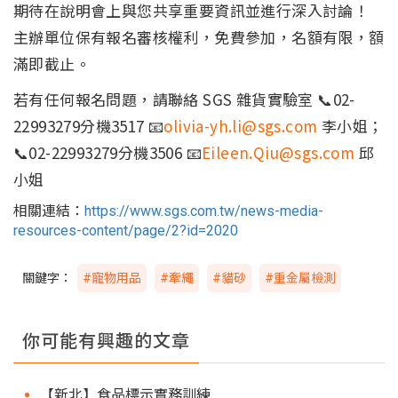
期待在說明會上與您共享重要資訊並進行深入討論！
主辦單位保有報名審核權利，免費參加，名額有限，額
滿即截止。
若有任何報名問題，請聯絡 SGS 雜貨實驗室 📞02-
22993279分機3517 📧
olivia-yh.li@sgs.com
李小姐；
📞02-22993279分機3506 📧
Eileen.Qiu@sgs.com
邱
小姐
相關連結：
https://www.sgs.com.tw/news-media-
resources-content/page/2?id=2020
關鍵字：
#寵物用品
#牽繩
#貓砂
#重金屬檢測
你可能有興趣的文章
【新北】食品標示實務訓練