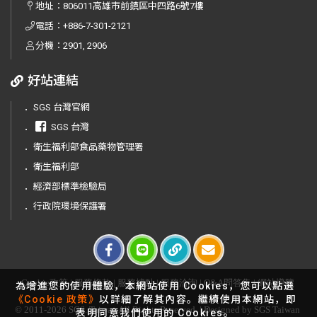
地址：
806011高雄市前鎮區中四路6號7樓
電話：
+886-7-301-2121
分機：2901, 2906
好站連結
．
SGS 台灣官網
．
SGS 台灣
．
衛生福利部食品藥物管理署
．
衛生福利部
．
經濟部標準檢驗局
．
行政院環境保護署
Cookie政策
|
服務條款
|
服務據點
|
服務洽詢
|
Q&A問答集
|
網站導覽
為增進您的使用體驗，本網站使用 Cookies，您可以點選
《Cookie 政策》
以詳細了解其內容。繼續使用本網站，即
© 2011-2026 SGS. Taiwan All Rights Reserved. | Designed by SGS Taiwan
表明同意我們使用的 Cookies。