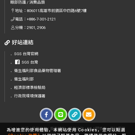
眼部防護 / 消費品類
地址：
806011高雄市前鎮區中四路6號7樓
電話：
+886-7-301-2121
分機：2901, 2906
好站連結
．
SGS 台灣官網
．
SGS 台灣
．
衛生福利部食品藥物管理署
．
衛生福利部
．
經濟部標準檢驗局
．
行政院環境保護署
Cookie政策
|
服務條款
|
服務據點
|
服務洽詢
|
Q&A問答集
|
網站導覽
為增進您的使用體驗，本網站使用 Cookies，您可以點選