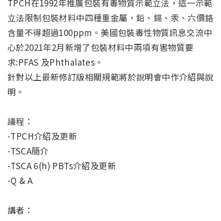
TPCH在1992年推廣包裝有毒物質示範立法，這一示範
立法限制包裝材料中四種重金屬，鉛、鎘、汞、六價鉻
含量不得超過100ppm。美國包裝毒性物質訊息交流中
心於2021年2月新增了包裝材料中兩項有害物質要
求:PFAS 及Phthalates。
針對以上最新修訂版相關規範將於說明會中作介紹與說
明。
議程：
-TPCH介紹及更新
-TSCA簡介
-TSCA 6(h) PBTs介紹及更新
-Q & A
講者：