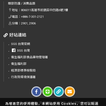
眼部防護 / 消費品類
地址：
806011高雄市前鎮區中四路6號7樓
電話：
+886-7-301-2121
分機：2901, 2906
好站連結
．
SGS 台灣官網
．
SGS 台灣
．
衛生福利部食品藥物管理署
．
衛生福利部
．
經濟部標準檢驗局
．
行政院環境保護署
Cookie政策
|
服務條款
|
服務據點
|
服務洽詢
|
Q&A問答集
|
網站導覽
為增進您的使用體驗，本網站使用 Cookies，您可以點選