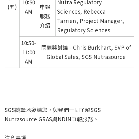
10:50
Nutra Regulatory
(五)
申報
AM
Sciences; Rebecca
服務
Tarrien, Project Manager,
介紹
Regulatory Sciences
10:50-
問題與討論 - Chris Burkhart, SVP of
11:00
Global Sales, SGS Nutrasource
AM
SGS誠摯地邀請您，與我們一同了解SGS
Nutrasource GRAS與NDIN申報服務。
注意事項: