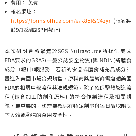
費用： 免費
報名網址：
https://forms.office.com/e/k8BRsC4zyn
(報名將
於9/18週四3PM截止)
本次研討會將聚焦於SGS Nutrasource所提供美國
FDA要求的GRAS(一般公認安全物質)與 NDIN(新膳食
成分申報)申報服務。若新的食品或膳食補充品成分計
畫進入美國市場合規銷售，原料商與經銷商需遵循美國
FDA的相關申報流程與法規規範，除了確保整體製造流
程 (包含加工助劑和原料) 的符合作業流程及相關規
範，更重要的，也需要確保在特定劑量與每日攝取限制
下人體或動物的食用安全性。