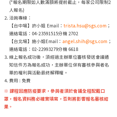
(*報名期限如人數滿額將提前截止，每家公司限制2
人報名)
洽詢專線：
【台中場】許小姐 Email：
trista.hsu@sgs.com
；
連絡電話：04-23591515分機 2702
【台北場】施小姐Email：
angel.shih@sgs.com
；
連絡電話：02-22993279分機 6618
線上報名成功後，須經過主辦單位審核發送會議通
知信件方為報名成功，主辦單位保有審核參與者名
單的權利與活動最終解釋權。
費用 : 免費
※ 課程因應防疫要求，參與者須於會議全程配戴口
罩，報名資料務必確實填寫，否則將影響報名審核結
果。