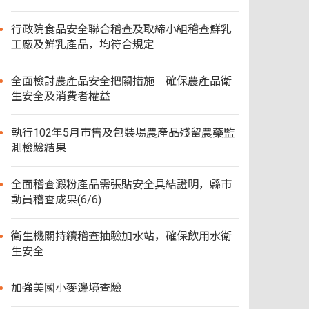
行政院食品安全聯合稽查及取締小組稽查鮮乳
工廠及鮮乳產品，均符合規定
全面檢討農產品安全把關措施 確保農產品衛
生安全及消費者權益
執行102年5月市售及包裝場農產品殘留農藥監
測檢驗結果
全面稽查澱粉產品需張貼安全具結證明，縣市
動員稽查成果(6/6)
衛生機關持續稽查抽驗加水站，確保飲用水衛
生安全
加強美國小麥邊境查驗