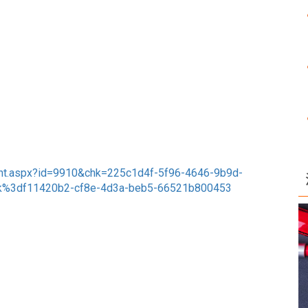
ent.aspx?id=9910&chk=225c1d4f-5f96-4646-9b9d-
%3df11420b2-cf8e-4d3a-beb5-66521b800453