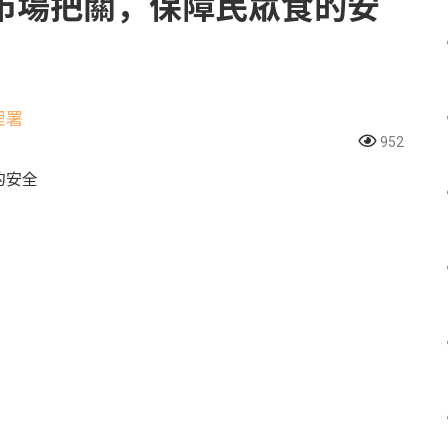
市場把關，保障民眾食的安
理署
952