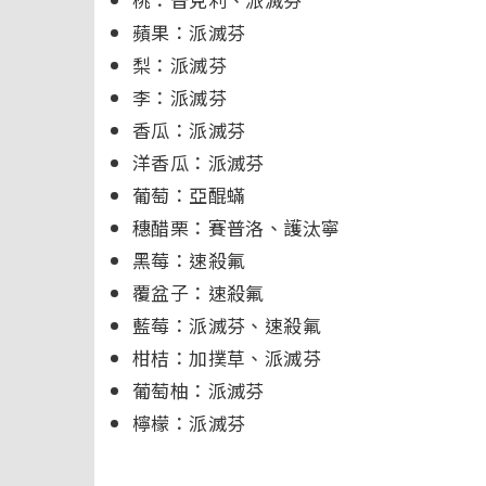
蘋果：派滅芬
梨：派滅芬
李：派滅芬
香瓜：派滅芬
洋香瓜：派滅芬
葡萄：亞醌蟎
穗醋栗：賽普洛、護汰寧
黑莓：速殺氟
覆盆子：速殺氟
藍莓：派滅芬、速殺氟
柑桔：加撲草、派滅芬
葡萄柚：派滅芬
檸檬：派滅芬