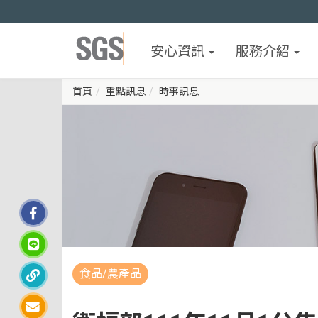
安心資訊
服務介紹
首頁
重點訊息
時事訊息
食品/農產品