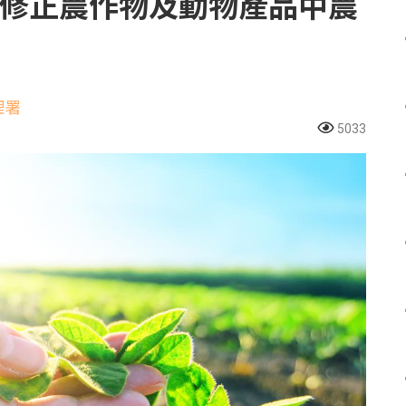
公告修正農作物及動物產品中農
理署
5033