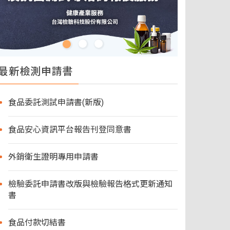
最新檢測申請書
食品委託測試申請書(新版)
食品安心資訊平台報告刊登同意書
外銷衛生證明專用申請書
檢驗委託申請書改版與檢驗報告格式更新通知
書
食品付款切結書