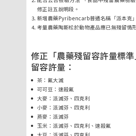
修正註五說明段。
新增農藥Pyribencarb普通名稱「派本克
考量農藥陶斯松於動物產品應已無殘留情
修正「農藥殘留容許量標準
留容許量：
茶：氟大滅
可可豆：速殺氟
大麥：派滅芬、四克利
小麥：派滅芬、四克利
燕麥：派滅芬
玉米：派滅芬、四克利、速殺氟
大豆：派滅芬、四克利