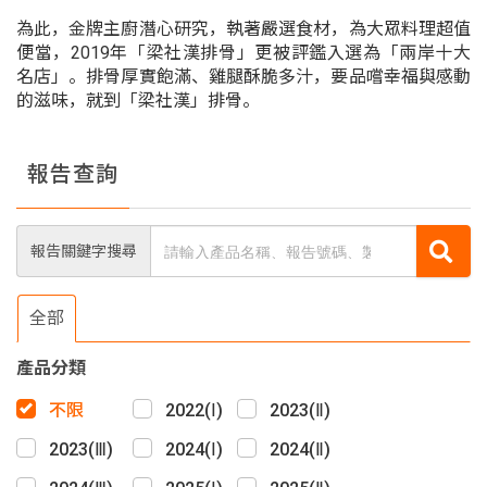
為此，金牌主廚潛心研究，執著嚴選食材，為大眾料理超值
便當，2019年「梁社漢排骨」更被評鑑入選為「兩岸十大
名店」。排骨厚實飽滿、雞腿酥脆多汁，要品嚐幸福與感動
的滋味，就到「梁社漢」排骨。
報告查詢
報告關鍵字搜尋
全部
產品分類
不限
2022(Ⅰ)
2023(Ⅱ)
2023(Ⅲ)
2024(Ⅰ)
2024(Ⅱ)