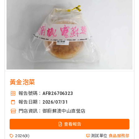
黃金泡菜
報告號碼：
AFB26706323
報告日期：
2026/07/31
門店資訊：
御廚蘇澳中山直營店
查看報告
2026(Ⅱ)
測試單位
食品服務部