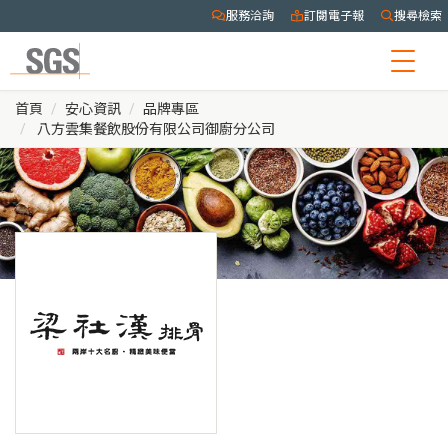
服務洽詢
訂閱電子報
搜尋檢索
Togg
navig
首頁
安心資訊
品牌專區
八方雲集餐飲股份有限公司御廚分公司