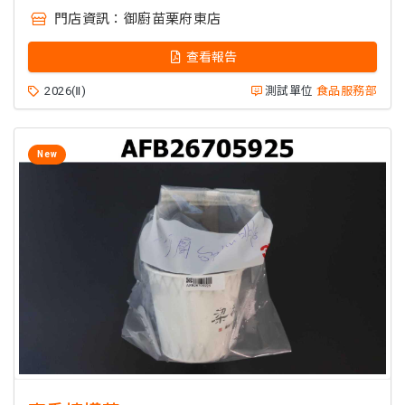
門店資訊：
御廚苗栗府東店
查看報告
2026(Ⅱ)
測試單位
食品服務部
New