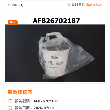
2026(Ⅱ)
測試單位
食品服務部
New
蜜香檸檬茶
報告號碼：
AFB26702187
報告日期：
2026/07/29