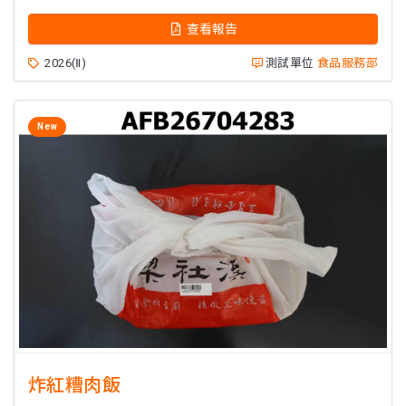
查看報告
2026(Ⅱ)
測試單位
食品服務部
New
炸紅糟肉飯