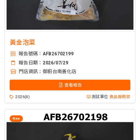
黃金泡菜
報告號碼：
AFB26702199
報告日期：
2026/07/29
門店資訊：
御廚台南善化店
查看報告
2026(Ⅱ)
測試單位
食品服務部
New