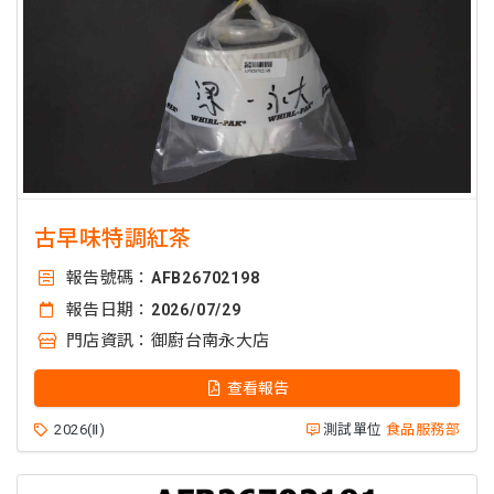
古早味特調紅茶
報告號碼：
AFB26702198
報告日期：
2026/07/29
門店資訊：
御廚台南永大店
查看報告
2026(Ⅱ)
測試單位
食品服務部