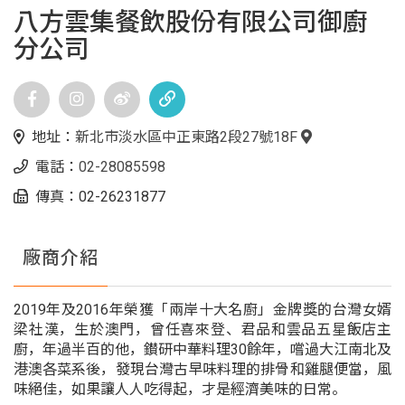
八方雲集餐飲股份有限公司御廚
分公司
地址：
新北市淡水區中正東路2段27號18F
電話：
02-28085598
傳真：02-26231877
廠商介紹
2019年及2016年榮獲「兩岸十大名廚」金牌獎的台灣女婿
梁社漢，生於澳門，曾任喜來登、君品和雲品五星飯店主
廚，年過半百的他，鑚研中華料理30餘年，嚐過大江南北及
港澳各菜系後，發現台灣古早味料理的排骨和雞腿便當，風
味絕佳，如果讓人人吃得起，才是經濟美味的日常。