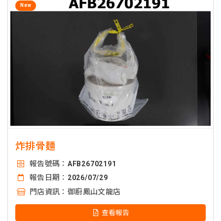
New
炸排骨麵
報告號碼：
AFB26702191
報告日期：
2026/07/29
門店資訊：
御廚鳳山文龍店
查看報告