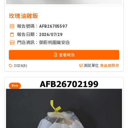
玫瑰油雞飯
報告號碼：
AFB26705597
報告日期：
2026/07/29
門店資訊：
御廚桃園龍安店
查看報告
2026(Ⅱ)
測試單位
食品服務部
New