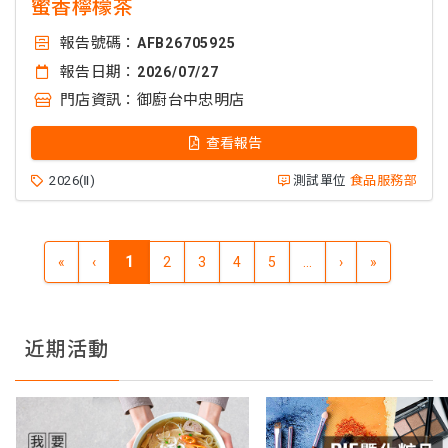
蜜香檸檬茶
報告號碼：
AFB26705925
報告日期：
2026/07/27
門店資訊：
御廚台中忠明店
查看報告
2026(Ⅱ)
測試單位
食品服務部
1
«
‹
2
3
4
5
...
›
»
近期活動