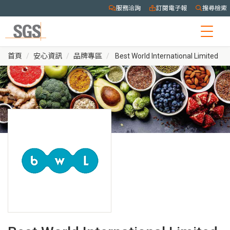
服務洽詢
訂閱電子報
搜尋檢索
Togg
navig
首頁
安心資訊
品牌專區
Best World International Limited