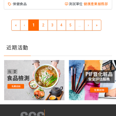
保健食品
測試單位
健康產業服務部
1
«
‹
2
3
4
5
...
›
»
近期活動