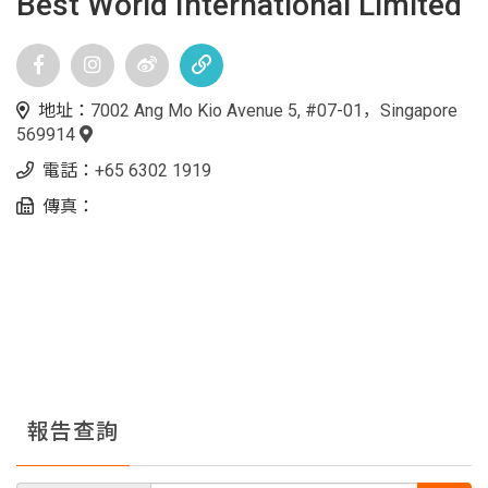
Best World International Limited
地址：
7002 Ang Mo Kio Avenue 5, #07-01，Singapore
569914
電話：
+65 6302 1919
傳真：
報告查詢