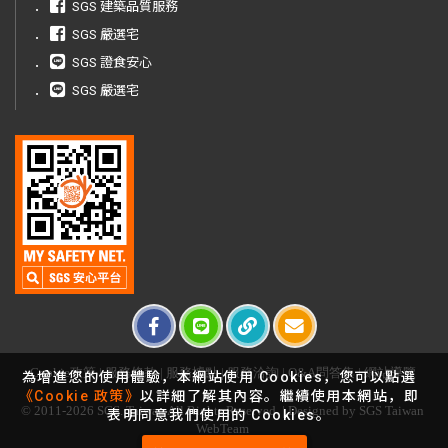
．
SGS 建築品質服務
．
SGS 嚴選宅
．
SGS 證食安心
．
SGS 嚴選宅
Cookie政策
|
服務條款
|
服務據點
|
服務洽詢
|
Q&A問答集
|
網站導覽
為增進您的使用體驗，本網站使用 Cookies，您可以點選
《Cookie 政策》
以詳細了解其內容。繼續使用本網站，即
© 2011-2026 SGS. Taiwan All Rights Reserved. | Designed by SGS Taiwan
表明同意我們使用的 Cookies。
WebTeam