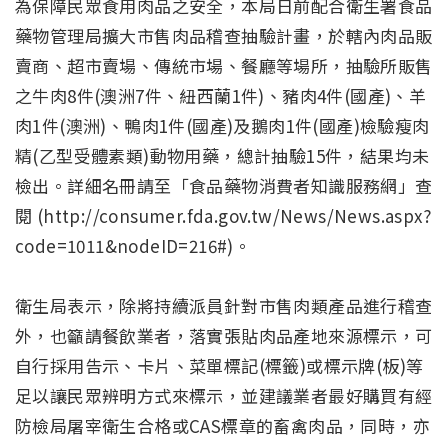
為保障民眾食用肉品之安全，本局日前配合衛生署食品
藥物管理局擴大市售肉品稽查抽驗計畫，於轄內肉品販
賣商、超市賣場、傳統市場、餐廳等場所，抽驗所販售
之牛肉8件(澳洲7件、紐西蘭1件)、豬肉4件(國產)、羊
肉1件(澳洲)、鴨肉1件(國產)及鵝肉1件(國產)檢驗瘦肉
精(乙型受體素類)動物用藥，總計抽驗15件，結果均未
檢出。詳細名冊請至「食品藥物消費者知識服務網」查
閱 (http://consumer.fda.gov.tw/News/News.aspx?
code=1011&nodeID=216#)。
衛生局表示，除將持續派員針對市售肉類產品進行稽查
外，也籲請餐飲業者，落實張貼肉品產地來源標示，可
自行採用告示、卡片、菜單標記(標籤)或標示牌(板)等
足以讓民眾辨明方式來標示，並建議業者最好購買有經
防檢局屠宰衛生合格或CAS標章的畜禽肉品，同時，亦