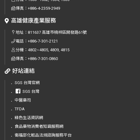
傳真：
+886-4-2359-2949
高雄健康產業服務
地址：
811637 高雄市楠梓區開發路61號
電話：
+886-7-301-2121
分機：4802~4805, 4809, 4815
傳真：
+886-7-301-0860
好站連結
．
SGS 台灣官網
．
SGS 台灣
．
中醫藥司
．
TFDA
．
綠色生活資訊網
．
食品藥物消費者知識服務網
．
衛福部化粧品法規諮詢服務平台