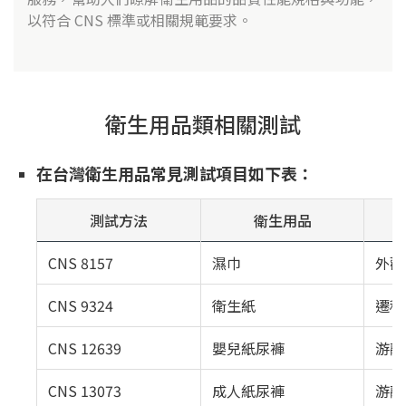
以符合 CNS 標準或相關規範要求。
衛生用品類相關測試
在台灣衛生用品常見測試項目如下表：
測試方法
衛生用品
CNS 8157
濕巾
外觀
CNS 9324
衛生紙
遷移
CNS 12639
嬰兒紙尿褲
游離
CNS 13073
成人紙尿褲
游離