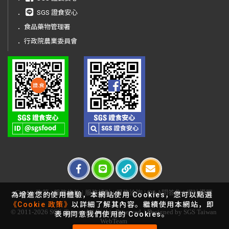
．
SGS 證食安心
．
食品藥物管理署
．
行政院農業委員會
Cookie政策
|
服務條款
|
服務據點
|
服務洽詢
|
Q&A問答集
|
網站導覽
為增進您的使用體驗，本網站使用 Cookies，您可以點選
《Cookie 政策》
以詳細了解其內容。繼續使用本網站，即
© 2011-2026 SGS. Taiwan All Rights Reserved. | Designed by SGS Taiwan
表明同意我們使用的 Cookies。
WebTeam