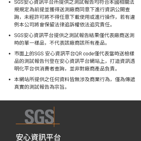
SGS安心資訊平台所提供之測試報告均符合本國相關法
規規定為前提並獲得送測廠商同意下進行資訊公開查
詢，未經許可將不得任意下載使用或進行操作，若有違
例本公司將會保留法律追訴權依法追究責任。
SGS安心資訊平台提供之測試報告結果僅代表廠商送測
時的單一樣品，不代表該廠商該所有產品。
市面上的SGS 安心資訊平台QR code僅代表當時送檢樣
品的測試報告刊登在安心資訊平台網站上，打造資訊透
明化平台供消費者查詢，並非對廠商產品負責。
本網站所提供之任何資料皆無涉及商業行為，僅為傳遞
真實的測試報告為宗旨。
安心資訊平台