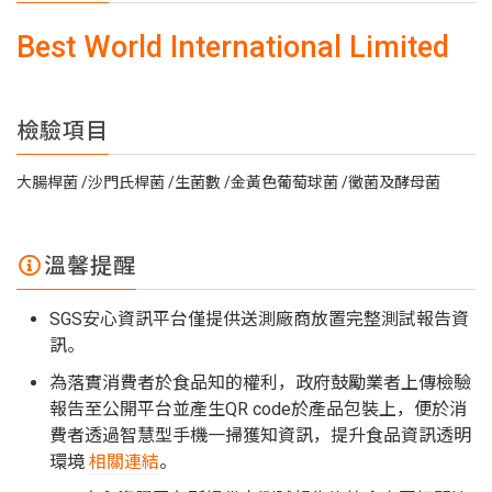
Best World International Limited
檢驗項目
大腸桿菌
沙門氏桿菌
生菌數
金黃色葡萄球菌
黴菌及酵母菌
溫馨提醒
SGS安心資訊平台僅提供送測廠商放置完整測試報告資
訊。
為落實消費者於食品知的權利，政府鼓勵業者上傳檢驗
報告至公開平台並產生QR code於產品包裝上，便於消
費者透過智慧型手機一掃獲知資訊，提升食品資訊透明
環境
相關連結
。