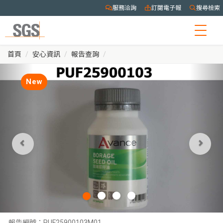
服務洽詢
訂閱電子報
搜尋檢索
Togg
navig
首頁
安心資訊
報告查詢
New
報告編號：
PUF25900103M01