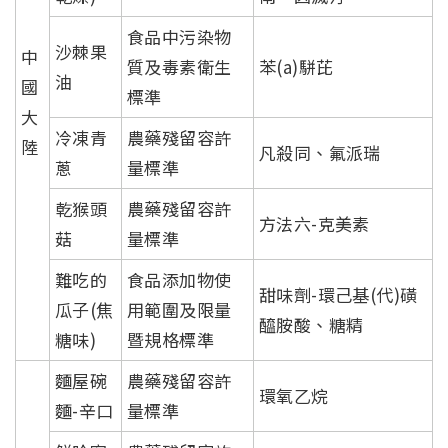
食品中污染物
沙棘果
中
質及毒素衛生
苯(a)駢芘
油
國
標準
大
冷凍青
農藥殘留容許
陸
凡殺同、氟派瑞
蔥
量標準
乾猴頭
農藥殘留容許
方法六-克美素
菇
量標準
難吃的
食品添加物使
甜味劑-環己基(代)磺
瓜子(焦
用範圍及限量
醯胺酸、糖精
糖味)
暨規格標準
麵屋碗
農藥殘留容許
環氧乙烷
麵-辛口
量標準