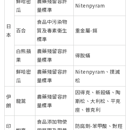
鮮哈密
農藥殘留容許
Nitenpyram
瓜
量標準
食品中污染物
日
百合
質及毒素衛生
重金屬-鎘
本
標準
白熊蘋
農藥殘留容許
得脫蟎
果
量標準
鮮哈密
農藥殘留容許
Nitenpyram、撲滅
瓜
量標準
松
因得克、新殺蟎、陶
伊
農藥殘留容許
龍蒿
斯松、大利松、平克
朗
量標準
座、普克利
食品添加物使
印
防腐劑-苯甲酸、對羥