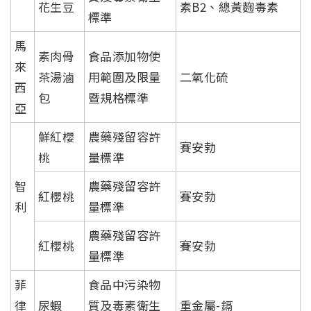
花生豆
素B2、總黃麴毒素
標準
馬
素肉骨
食品添加物使
來
茶湯滷
用範圍及限量
二氧化硫
西
包
暨規格標準
亞
鮮紅櫻
農藥殘留容許
賽安勃
桃
量標準
智
農藥殘留容許
紅櫻桃
賽安勃
利
量標準
農藥殘留容許
紅櫻桃
賽安勃
量標準
菲
食品中污染物
律
尿蝦
質及毒素衛生
重金屬-鎘