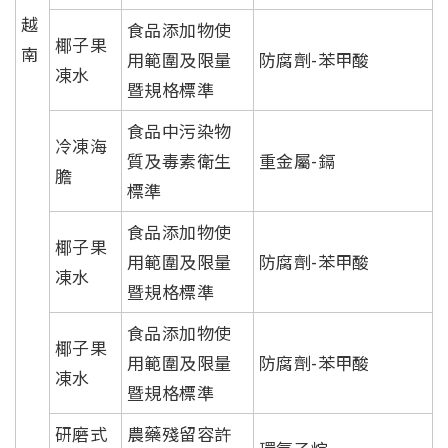
越
食品添加物使
椰子果
南
用範圍及限量
防腐劑-苯甲酸
凍水
暨規格標準
食品中污染物
冷凍海
質及毒素衛生
重金屬-鎘
膽
標準
食品添加物使
椰子果
用範圍及限量
防腐劑-苯甲酸
凍水
暨規格標準
食品添加物使
椰子果
用範圍及限量
防腐劑-苯甲酸
凍水
暨規格標準
研磨式
農藥殘留容許