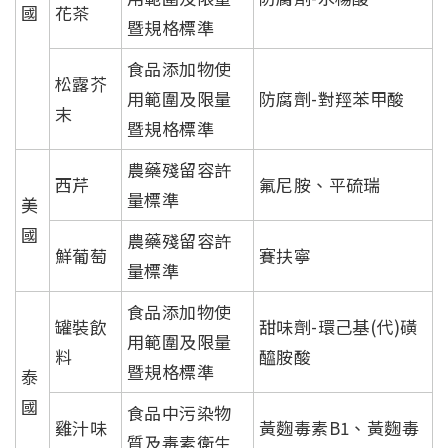
國
花茶
暨規格標準
食品添加物使
松露芥
用範圍及限量
防腐劑-對羥苯甲酸
末
暨規格標準
農藥殘留容許
西芹
氟尼胺、平硫瑞
量標準
美
國
農藥殘留容許
鮮葡萄
賽扶寧
量標準
食品添加物使
罐裝飲
甜味劑-環己基(代)磺
用範圍及限量
料
醯胺酸
暨規格標準
泰
國
食品中污染物
雞汁味
黃麴毒素B1、黃麴毒
質及毒素衛生