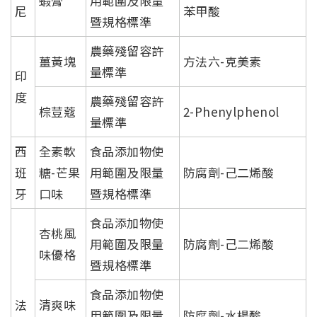
蝦膏
用範圍及限量
尼
苯甲酸
暨規格標準
農藥殘留容許
薑黃塊
方法六-克美素
量標準
印
度
農藥殘留容許
棕荳蔻
2-Phenylphenol
量標準
西
全素軟
食品添加物使
班
糖-芒果
用範圍及限量
防腐劑-己二烯酸
牙
口味
暨規格標準
食品添加物使
杏桃風
用範圍及限量
防腐劑-己二烯酸
味優格
暨規格標準
食品添加物使
法
清爽味
用範圍及限量
防腐劑-水楊酸