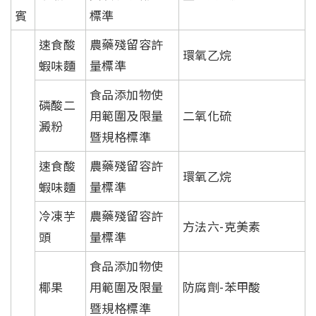
賓
標準
速食酸
農藥殘留容許
環氧乙烷
蝦味麵
量標準
食品添加物使
磷酸二
用範圍及限量
二氧化硫
澱粉
暨規格標準
速食酸
農藥殘留容許
環氧乙烷
蝦味麵
量標準
冷凍芋
農藥殘留容許
方法六-克美素
頭
量標準
食品添加物使
椰果
用範圍及限量
防腐劑-苯甲酸
暨規格標準