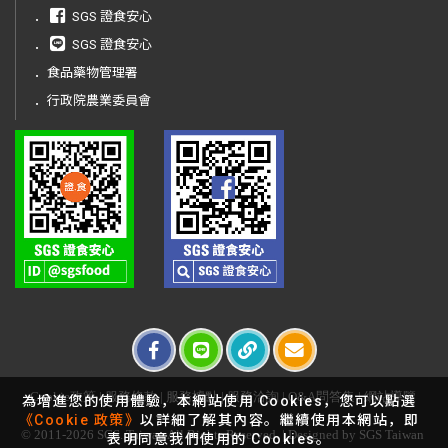
．
SGS 證食安心
．
SGS 證食安心
．
食品藥物管理署
．
行政院農業委員會
Cookie政策
|
服務條款
|
服務據點
|
服務洽詢
|
Q&A問答集
|
網站導覽
為增進您的使用體驗，本網站使用 Cookies，您可以點選
《Cookie 政策》
以詳細了解其內容。繼續使用本網站，即
© 2011-2026 SGS. Taiwan All Rights Reserved. | Designed by SGS Taiwan
表明同意我們使用的 Cookies。