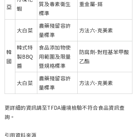
質及毒素衛生
重金屬-鎘
亞
蝦
標準
農藥殘留容許
大白菜
方法六-克美素
量標準
韓式特
食品添加物使
韓
防腐劑-對羥基苯甲酸
製BBQ
用範圍及限量
國
乙酯
醬
暨規格標準
農藥殘留容許
大白菜
方法六-克美素
量標準
更詳細的資訊請至TFDA邊境檢驗不符合食品資訊查
詢。
引用資料來源