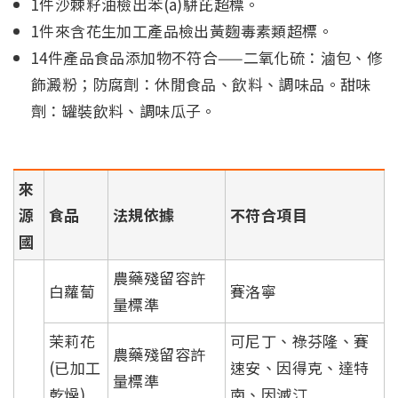
1件沙棘籽油檢出苯(a)駢芘超標。
1件來含花生加工產品檢出黃麴毒素類超標。
14件產品食品添加物不符合——二氧化硫：滷包、修
飾澱粉；防腐劑：休閒食品、飲料、調味品。甜味
劑：罐裝飲料、調味瓜子。
來
源
食品
法規依據
不符合項目
國
農藥殘留容許
白蘿蔔
賽洛寧
量標準
茉莉花
可尼丁、祿芬隆、賽
農藥殘留容許
(已加工
速安、因得克、達特
量標準
乾燥)
南、因滅汀