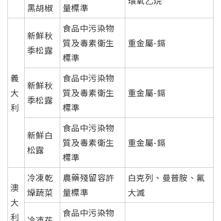
環氧乙烷
黑胡椒
量標準
食品中污染物
新鮮秋
質及毒素衛生
重金屬-鎘
季松露
標準
義
食品中污染物
新鮮秋
大
質及毒素衛生
重金屬-鎘
季松露
利
標準
食品中污染物
新鮮白
質及毒素衛生
重金屬-鎘
松露
標準
冷凍乾
農藥殘留容許
白克列、曼普胺、氟
澳
燥蔬菜
量標準
大滅
大
食品中污染物
利
冷凍花