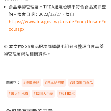
食品藥物管理署。TFDA邊境檢驗不符合食品資訊查
詢。檢索日期：2022/12/27。檢自
https://www.fda.gov.tw/UnsafeFood/UnsafeFo
od.aspx
※ 本文由SGS食品服務部編輯小組參考整理自食品藥
物管理署網站相關資料。
關鍵字：
#邊境檢驗
#日本哈密瓜
#越南進口食品
#義大利松露
#韓國大白菜
#智利櫻桃