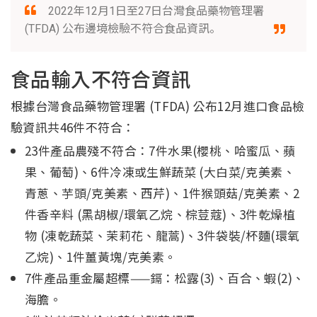
2022年12月1日至27日台灣食品藥物管理署
(TFDA) 公布邊境檢驗不符合食品資訊。
食品輸入不符合資訊
根據台灣食品藥物管理署 (TFDA) 公布12月進口食品檢
驗資訊共46件不符合：
23件產品農殘不符合：7件水果(櫻桃、哈蜜瓜、蘋
果、葡萄)、6件冷凍或生鮮蔬菜 (大白菜/克美素、
青蔥、芋頭/克美素、西芹)、1件猴頭菇/克美素、2
件香辛料 (黑胡椒/環氧乙烷、棕荳蔻)、3件乾燥植
物 (凍乾蔬菜、茉莉花、龍蒿)、3件袋裝/杯麵(環氧
乙烷)、1件薑黃塊/克美素。
7件產品重金屬超標——鎘：松露(3)、百合、蝦(2)、
海膽。