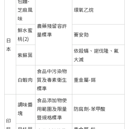
包麵-
芝麻風
環氧乙烷
味
農藥殘留容許
鮮水蜜
量標準
賽安勃
桃(2)
日
本
依殺蟎、諾伐隆、氟
紫蘇葉
大滅
食品中污染物
白蝦肉
質及毒素衛生
重金屬-鎘
標準
食品添加物使
調味醬
用範圍及限量
防腐劑-苯甲酸
塊
暨規格標準
印