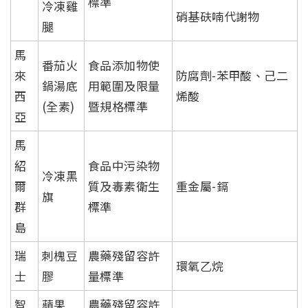
標準
冷凍雞
硝基砆喃代謝物
腿
馬
番茄火
食品添加物使
來
防腐劑-苯甲酸、己二
鍋湯底
用範圍及限量
西
烯酸
(全素)
暨規格標準
亞
馬
紹
食品中污染物
冷凍黑
爾
質及毒素衛生
重金屬-鎘
旗
群
標準
島
瑞
刺槐豆
農藥殘留容許
環氧乙烷
士
膠
量標準
智
蘋果
農藥殘留容許