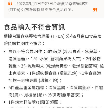
2022年9月1日至27日台灣食品藥物管理署
(TFDA) 公布邊境檢驗不符合食品資訊。
食品輸入不符合資訊
根據台灣食品藥物管理署 (TFDA) 公布9月進口食品檢
驗資訊共39件不符合：
農殘不符合共24件：3件蔬菜 (冷凍青蔥、紫蘇葉、
速凍番茄)、15件水果 (智利蘋果為大宗)、2件穀物
雜糧、2件乾燥粉末 (乾燥桑黃粉、乾燥裂褶菌粉) 檢
出克美素、1件調味麵食品 (環氧乙烷)、1件食品添
加物—刺槐豆膠 (環氧乙烷)；
5件產品重金屬超標：冷凍黑旗、冷凍旗魚卵、白蝦
肉(鎘)、月桂葉(鉛)、冷凍海鱺(甲基汞)；
1件辣木籽油苯(a)駢芘超標；