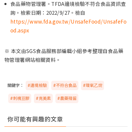
食品藥物管理署。TFDA邊境檢驗不符合食品資訊查
詢。檢索日期：2022/9/27。檢自
https://www.fda.gov.tw/UnsafeFood/UnsafeFo
od.aspx
※ 本文由SGS食品服務部編輯小組參考整理自食品藥
物管理署網站相關資料。
關鍵字：
#邊境檢驗
#不符合食品
#環氧乙烷
#刺槐豆膠
#克美素
#農藥殘留
你可能有興趣的文章