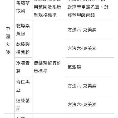
番茄萃
用範圍及限量
對羥苯甲酸乙酯、對
取物
暨規格標準
羥苯甲酸丙酯
乾燥桑
中
方法六-克美素
黃粉
國
大
乾燥裂
方法六-克美素
陸
褶菌粉
冷凍青
農藥殘留容許
氟派瑞
蔥
量標準
青仁黑
方法六-克美素
豆
速凍蕃
方法六-克美素
茄