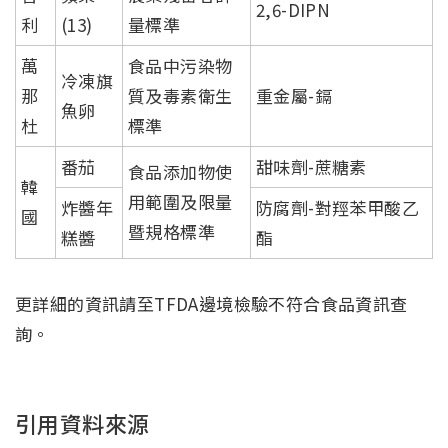
2,6-DIPN
利
(13)
量標準
萬
食品中污染物
冷凍旗
那
質及毒素衛生
重金屬-鎘
魚卵
杜
標準
番茄
甜味劑-蔗糖素
食品添加物使
韓
用範圍及限量
炸醬年
防腐劑-對羥苯甲酸乙
國
暨規格標準
糕醬
酯
更詳細的資訊請至TFDA邊境檢驗不符合食品資訊查
詢。
引用資料來源