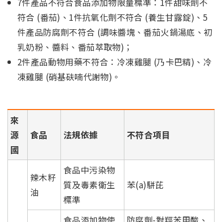
7件產品不符合食品添加物限量標準：1件甜味劑不
符合 (番茄)、1件抗氧化劑不符合 (養生甘露錠)、5
件產品防腐劑不符合 (調味醬塊、番茄火鍋湯底、初
乳奶粉、醬料、番茄萃取物)；
2件產品動物用藥不符合：冷凍雞腿 (乃卡巴精)、冷
凍雞腿 (硝基砆喃代謝物)。
來
源
食品
法規依據
不符合項目
國
食品中污染物
辣木籽
質及毒素衛生
苯(a)駢芘
油
標準
食品添加物使
防腐劑-對羥苯甲酸、