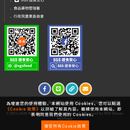
．
SGS 證食安心
．
食品藥物管理署
．
行政院農業委員會
Cookie政策
|
服務條款
|
服務據點
|
服務洽詢
|
Q&A問答集
|
網站導覽
為增進您的使用體驗，本網站使用 Cookies，您可以點選
《Cookie 政策》
以詳細了解其內容。繼續使用本網站，即
© 2011-2026 SGS. Taiwan All Rights Reserved. | Designed by SGS Taiwan
表明同意我們使用的 Cookies。
WebTeam
接受所有Cookie政策