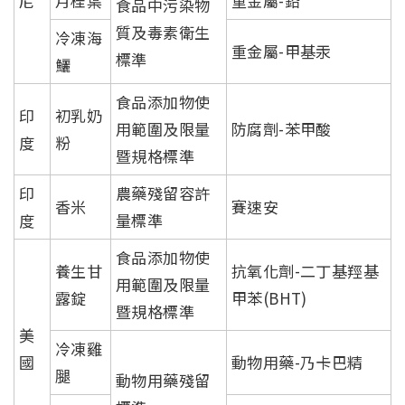
尼
月桂葉
重金屬-鉛
食品中污染物
質及毒素衛生
冷凍海
重金屬-甲基汞
標準
鱺
食品添加物使
印
初乳奶
用範圍及限量
防腐劑-苯甲酸
度
粉
暨規格標準
印
農藥殘留容許
香米
賽速安
度
量標準
食品添加物使
養生甘
抗氧化劑-二丁基羥基
用範圍及限量
露錠
甲苯(BHT)
暨規格標準
美
冷凍雞
國
動物用藥-乃卡巴精
腿
動物用藥殘留