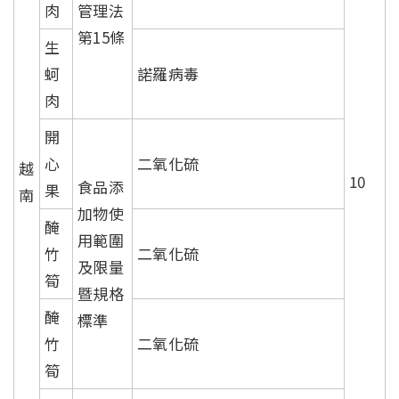
肉
管理法
第15條
生
蚵
諾羅病毒
肉
開
心
二氧化硫
越
10
食品添
果
南
加物使
醃
用範圍
竹
二氧化硫
及限量
筍
暨規格
醃
標準
竹
二氧化硫
筍