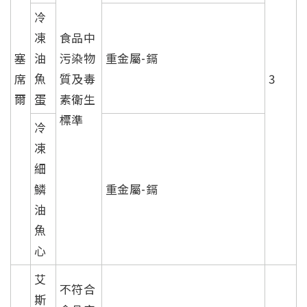
冷
凍
食品中
塞
油
污染物
重金屬-鎘
席
魚
質及毒
3
爾
蛋
素衛生
標準
冷
凍
細
鱗
重金屬-鎘
油
魚
心
艾
不符合
斯