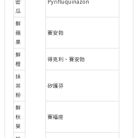
密
Pyrifluquinazon
瓜
鮮
蘋
賽安勃
果
鮮
得克利、賽安勃
橙
抹
茶
矽護芬
粉
鮮
秋
賽福座
葵