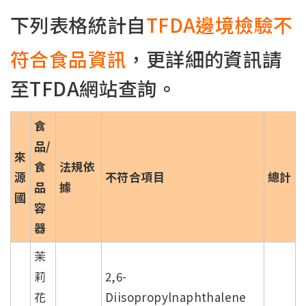
下列表格統計自
TFDA邊境檢驗不
符合食品資訊
，更詳細的資訊請
至TFDA網站查詢。
食
品/
來
食
法規依
源
不符合項目
總計
品
據
國
容
器
茉
莉
2,6-
花
Diisopropylnaphthalene