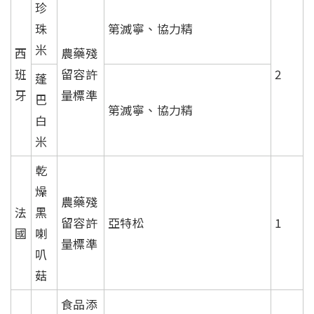
珍
珠
第滅寧、協力精
米
西
農藥殘
班
留容許
2
蓬
牙
量標準
巴
第滅寧、協力精
白
米
乾
燥
農藥殘
法
黑
留容許
亞特松
1
國
喇
量標準
叭
菇
食品添