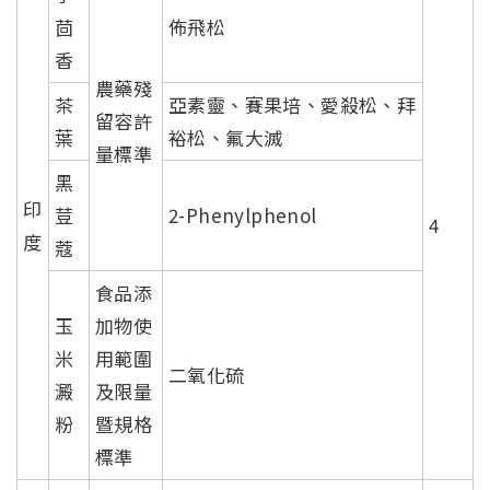
茴
佈飛松
香
農藥殘
茶
亞素靈、賽果培、愛殺松、拜
留容許
葉
裕松、氟大滅
量標準
黑
印
荳
2-Phenylphenol
4
度
蔻
食品添
玉
加物使
米
用範圍
二氧化硫
澱
及限量
粉
暨規格
標準