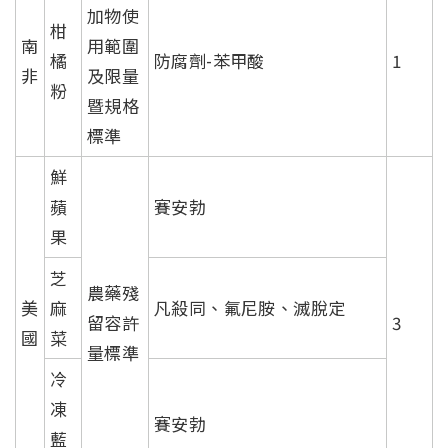
加物使
柑
南
用範圍
橘
防腐劑-苯甲酸
1
非
及限量
粉
暨規格
標準
鮮
蘋
賽安勃
果
芝
農藥殘
美
麻
凡殺同、氟尼胺、滅脫定
留容許
3
國
菜
量標準
冷
凍
賽安勃
藍