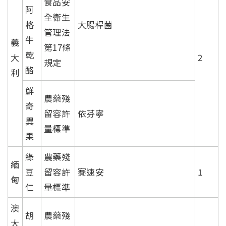
食品安
阿
全衛生
格
大腸桿菌
管理法
牛
義
第17條
乾
大
2
規定
酪
利
鮮
農藥殘
奇
留容許
依芬寧
異
量標準
果
綠
農藥殘
緬
豆
留容許
賽速安
1
甸
仁
量標準
澳
胡
農藥殘
大