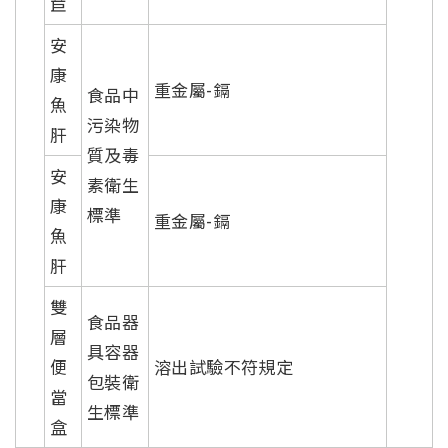
苣
安
康
重金屬-鎘
食品中
魚
污染物
肝
質及毒
安
素衛生
康
標準
重金屬-鎘
魚
肝
雙
食品器
層
具容器
便
溶出試驗不符規定
包裝衛
當
生標準
盒