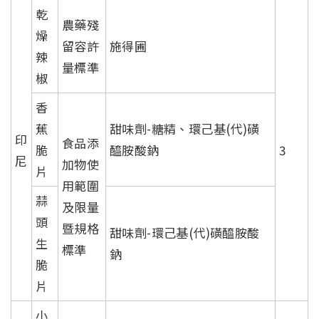
乾
農藥殘
燥
留容許
施得圃
辣
量標準
椒
香
蕉
甜味劑-糖精、環己基(代)磺
印
食品添
脆
醯胺酸鈉
3
尼
加物使
片
用範圍
蒜
及限量
頭
暨規格
甜味劑-環己基(代)磺醯胺酸
生
標準
鈉
脆
片
小