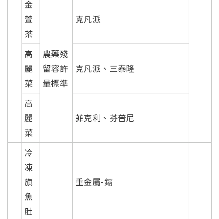
金
萱
克凡派
茶
高
農藥殘
麗
留容許
克凡派、三泰隆
菜
量標準
高
麗
菲克利、芬普尼
菜
冷
凍
旗
重金屬-鎘
魚
肚