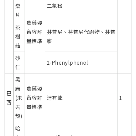
棗
二氯松
片
農藥殘
茶
留容許
芬普尼、芬普尼代謝物、芬普
樹
量標準
寧
菇
砂
2-Phenylphenol
仁
黑
麻
農藥殘
巴
(未
留容許
達有龍
1
西
去
量標準
殼)
哈