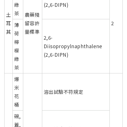
綠
(2,6-DIPN)
茶
土
農藥殘
耳
留容許
2
薄
其
量標準
荷
2,6-
檸
Diisopropylnaphthalene
檬
(2,6-DIPN)
綠
茶
爆
米
溶出試驗不符規定
花
桶
碗,
蓋,