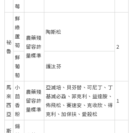
莓
鮮
綠
陶斯松
蘆
農藥殘
祕
筍
留容許
2
魯
量標準
鮮
葡
護汰芬
萄
馬
小
亞滅培、貝芬替、可尼丁、丁
農藥殘
來
茴
基滅必蝨、菲克利、益達胺、
留容許
1
西
香
佈飛松、賽速安、克收欣、得
量標準
亞
粉
克利、加保扶、愛殺松
鍚
斯