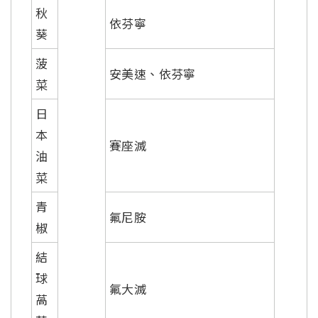
秋
依芬寧
葵
菠
安美速、依芬寧
菜
日
本
賽座滅
油
菜
青
氟尼胺
椒
結
球
氟大滅
萵