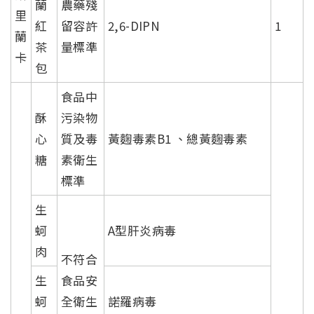
蘭
農藥殘
里
紅
留容許
2,6-DIPN
1
蘭
茶
量標準
卡
包
食品中
酥
污染物
心
質及毒
黃麴毒素B1 、總黃麴毒素
糖
素衛生
標準
生
蚵
A型肝炎病毒
肉
不符合
生
食品安
蚵
全衛生
諾羅病毒