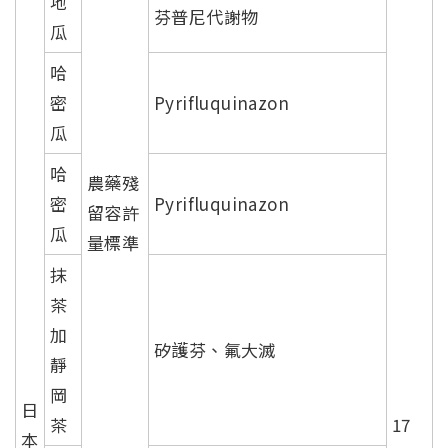
地
芬普尼代謝物
瓜
哈
密
Pyrifluquinazon
瓜
哈
農藥殘
密
Pyrifluquinazon
留容許
瓜
量標準
抹
茶
加
矽護芬、氟大滅
靜
岡
日
茶
17
本