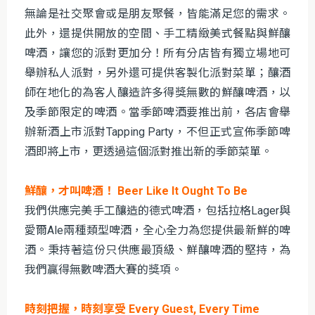
無論是社交聚會或是朋友聚餐，皆能滿足您的需求。
此外，還提供開放的空間、手工精緻美式餐點與鮮釀
啤酒，讓您的派對更加分！所有分店皆有獨立場地可
舉辦私人派對，另外還可提供客製化派對菜單；釀酒
師在地化的為客人釀造許多得獎無數的鮮釀啤酒，以
及季節限定的啤酒。當季節啤酒要推出前，各店會舉
辦新酒上市派對Tapping Party，不但正式宣佈季節啤
酒即將上市，更透過這個派對推出新的季節菜單。
鮮釀，才叫啤酒！ Beer Like It Ought To Be
我們供應完美手工釀造的德式啤酒，包括拉格Lager與
愛爾Ale兩種類型啤酒，全心全力為您提供最新鮮的啤
酒。秉持著這份只供應最頂級、鮮釀啤酒的堅持，為
我們贏得無數啤酒大賽的獎項。
時刻把握，時刻享受 Every Guest, Every Time