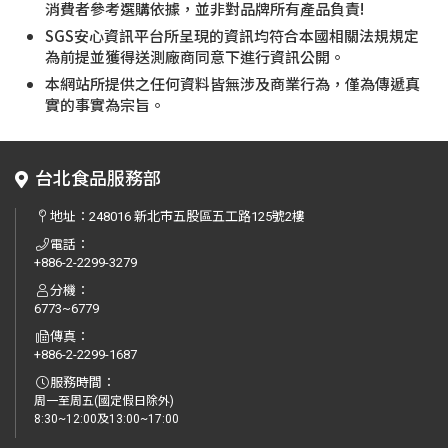
消費者參考選購依據，並非對品牌所有產品負責!
SGS安心資訊平台所呈現的資訊均符合本國相關法規規定
為前提並獲得送測廠商同意下進行資訊公開。
本網站所提供之任何資料皆無涉及商業行為，僅為傳遞真
實的事實為宗旨。
台北食品服務部
地址：
248016 新北市五股區五工路125號2樓
電話：
+886-2-2299-3279
分機：
6773~6779
傳真：
+886-2-2299-1687
服務時間：
周一至周五(國定假日除外)
8:30~12:00及13:00~17:00