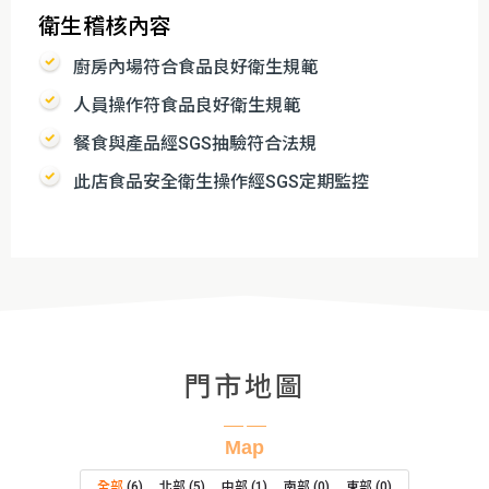
衛生稽核內容
廚房內場符合食品良好衛生規範
人員操作符食品良好衛生規範
餐食與產品經SGS抽驗符合法規
此店食品安全衛生操作經SGS定期監控
門市地圖
Map
全部
(
6
)
北部
(
5
)
中部
(
1
)
南部
(
0
)
東部
(
0
)