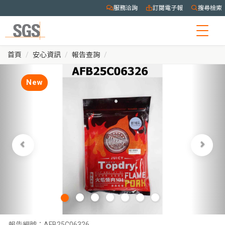
服務洽詢
訂閱電子報
搜尋檢索
Togg
navig
首頁
安心資訊
報告查詢
New
報告編號：
AFB25C06326