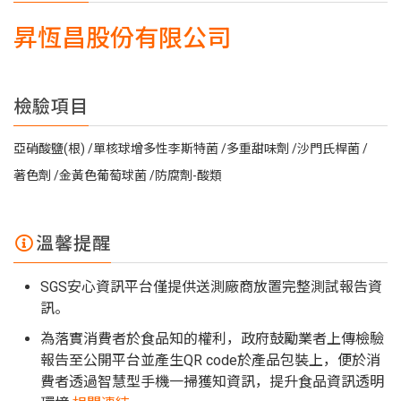
昇恆昌股份有限公司
檢驗項目
亞硝酸鹽(根)
單核球增多性李斯特菌
多重甜味劑
沙門氏桿菌
著色劑
金黃色葡萄球菌
防腐劑-酸類
溫馨提醒
SGS安心資訊平台僅提供送測廠商放置完整測試報告資
訊。
為落實消費者於食品知的權利，政府鼓勵業者上傳檢驗
報告至公開平台並產生QR code於產品包裝上，便於消
費者透過智慧型手機一掃獲知資訊，提升食品資訊透明