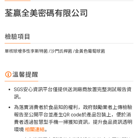
荃贏全美密碼有限公司
檢驗項目
單核球增多性李斯特菌
沙門氏桿菌
金黃色葡萄球菌
溫馨提醒
SGS安心資訊平台僅提供送測廠商放置完整測試報告資
訊。
為落實消費者於食品知的權利，政府鼓勵業者上傳檢驗
報告至公開平台並產生QR code於產品包裝上，便於消
費者透過智慧型手機一掃獲知資訊，提升食品資訊透明
環境
相關連結
。