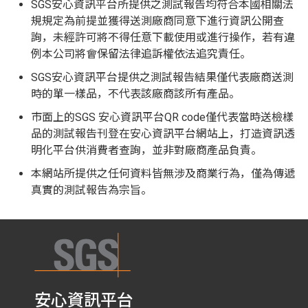
SGS安心資訊平台所提供之測試報告均符合本國相關法
規規定為前提並獲得送測廠商同意下進行資訊公開查
詢，未經許可將不得任意下載使用或進行操作，若有違
例本公司將會保留法律追訴權依法追究責任。
SGS安心資訊平台提供之測試報告結果僅代表廠商送測
時的單一樣品，不代表該廠商該所有產品。
市面上的SGS 安心資訊平台QR code僅代表當時送檢樣
品的測試報告刊登在安心資訊平台網站上，打造資訊透
明化平台供消費者查詢，並非對廠商產品負責。
本網站所提供之任何資料皆無涉及商業行為，僅為傳遞
真實的測試報告為宗旨。
安心資訊平台