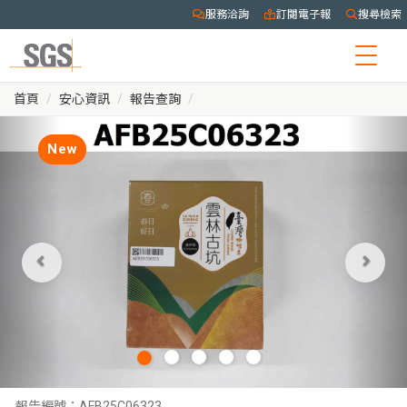
服務洽詢
訂閱電子報
搜尋檢索
Togg
navig
首頁
安心資訊
報告查詢
New
報告編號：
AFB25C06323