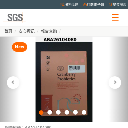
服務洽詢
訂閱電子報
搜尋檢索
Togg
navig
首頁
安心資訊
報告查詢
New
報告編號：
ABA26104080