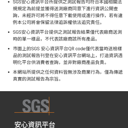
SGS安心資訊平台所提供之測試報告均符合本國相關法
規規定為前提並獲得送測廠商同意下進行資訊公開查
詢，未經許可將不得任意下載使用或進行操作，若有違
例本公司將會保留法律追訴權依法追究責任。
SGS安心資訊平台提供之測試報告結果僅代表廠商送測
時的單一樣品，不代表該廠商該所有產品。
市面上的SGS 安心資訊平台QR code僅代表當時送檢樣
品的測試報告刊登在安心資訊平台網站上，打造資訊透
明化平台供消費者查詢，並非對廠商產品負責。
本網站所提供之任何資料皆無涉及商業行為，僅為傳遞
真實的測試報告為宗旨。
安心資訊平台