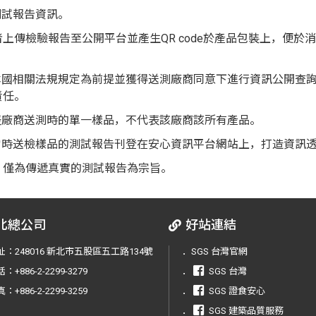
測試報告資訊。
上傳檢驗報告至公開平台並產生QR code於產品包裝上，便於
本國相關法規規定為前提並獲得送測廠商同意下進行資訊公開查
責任。
表廠商送測時的單一樣品，不代表該廠商該所有產品。
僅代表當時送檢樣品的測試報告刊登在安心資訊平台網站上，打造資
，僅為傳遞真實的測試報告為宗旨。
北總公司
好站連結
址：
248016 新北市五股區五工路134號
．
SGS 台灣官網
話：
+886-2-2299-3279
．
SGS 台灣
真：
+886-2-2299-3259
．
SGS 證食安心
．
SGS 建築品質服務