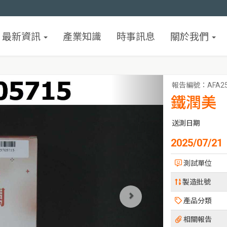
最新資訊
產業知識
時事訊息
關於我們
報告編號：
AFA2
鐵潤美
送測日期
2025/07/21
測試單位
製造批號
產品分類
相關報告