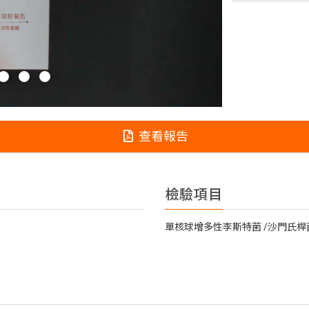
查看報告
檢驗項目
單核球增多性李斯特菌
沙門氏桿