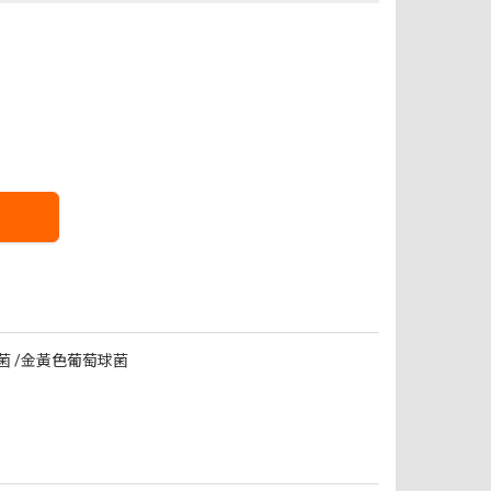
菌
金黃色葡萄球菌