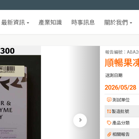
最新資訊
產業知識
時事訊息
關於我們
報告編號：
ABA2
順暢果
送測日期
2026/05/28
測試單位
製造批號
產品分類
相關報告