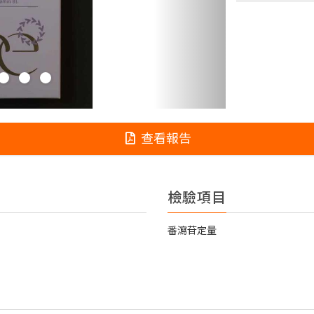
查看報告
檢驗項目
番瀉苷定量