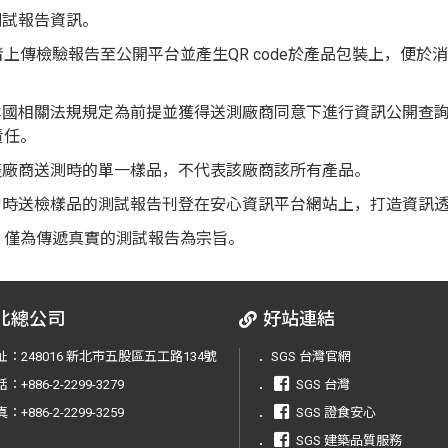
測試報告資訊。
上傳檢驗報告至公開平台並產生QR code於產品包裝上，便於
本國相關法規規定為前提並獲得送測廠商同意下進行資訊公開查
責任。
表廠商送測時的單一樣品，不代表該廠商該所有產品。
僅代表當時送檢樣品的測試報告刊登在安心資訊平台網站上，打造資
，僅為傳遞真實的測試報告為宗旨。
北總公司
好站連結
址：
248016 新北市五股區五工路134號
．
SGS 台灣官網
話：
+886-2-2299-3279
．
SGS 台灣
真：
+886-2-2299-3259
．
SGS 證食安心
．
SGS 建築品質服務