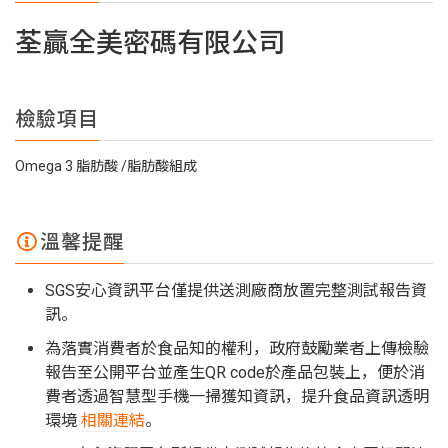
荃贏全美密碼有限公司
檢驗項目
Omega 3 脂肪酸
脂肪酸組成
溫馨提醒
SGS安心資訊平台僅提供送測廠商放置完整測試報告資
訊。
為落實消費者於食品知的權利，政府鼓勵業者上傳檢驗
報告至公開平台並產生QR code於產品包裝上，便於消
費者透過智慧型手機一掃獲知資訊，提升食品資訊透明
環境
相關連結
。