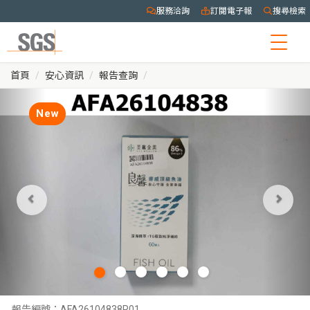
服務洽詢
訂閱電子報
搜尋檢索
Togg
navig
首頁
安心資訊
報告查詢
New
報告編號：
AFA26104838R01