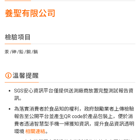
養聖有限公司
檢驗項目
汞
砷
鉛
銅
鎘
溫馨提醒
SGS安心資訊平台僅提供送測廠商放置完整測試報告資
訊。
為落實消費者於食品知的權利，政府鼓勵業者上傳檢驗
報告至公開平台並產生QR code於產品包裝上，便於消
費者透過智慧型手機一掃獲知資訊，提升食品資訊透明
環境
相關連結
。