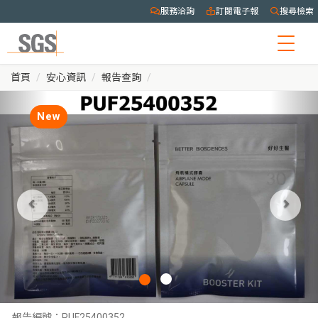
服務洽詢
訂閱電子報
搜尋檢索
Togg
navig
首頁
安心資訊
報告查詢
New
報告編號：
PUF25400352