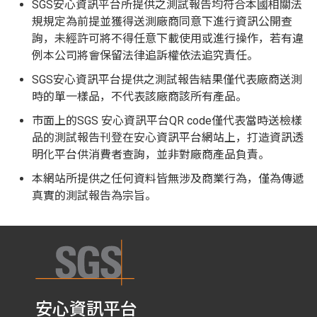
SGS安心資訊平台所提供之測試報告均符合本國相關法
規規定為前提並獲得送測廠商同意下進行資訊公開查
詢，未經許可將不得任意下載使用或進行操作，若有違
例本公司將會保留法律追訴權依法追究責任。
SGS安心資訊平台提供之測試報告結果僅代表廠商送測
時的單一樣品，不代表該廠商該所有產品。
市面上的SGS 安心資訊平台QR code僅代表當時送檢樣
品的測試報告刊登在安心資訊平台網站上，打造資訊透
明化平台供消費者查詢，並非對廠商產品負責。
本網站所提供之任何資料皆無涉及商業行為，僅為傳遞
真實的測試報告為宗旨。
安心資訊平台