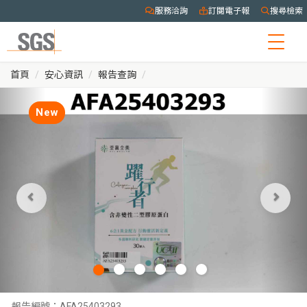
服務洽詢
訂閱電子報
搜尋檢索
Togg
navig
首頁
安心資訊
報告查詢
New
報告編號：
AFA25403293