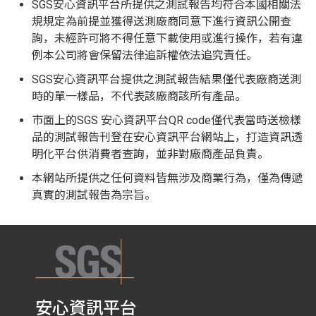
SGS安心資訊平台所提供之測試報告均符合本國相關法
規規定為前提並獲得送測廠商同意下進行資訊公開查
詢，未經許可將不得任意下載使用或進行操作，若有違
例本公司將會保留法律追訴權依法追究責任。
SGS安心資訊平台提供之測試報告結果僅代表廠商送測
時的單一樣品，不代表該廠商該所有產品。
市面上的SGS 安心資訊平台QR code僅代表當時送檢樣
品的測試報告刊登在安心資訊平台網站上，打造資訊透
明化平台供消費者查詢，並非對廠商產品負責。
本網站所提供之任何資料皆無涉及商業行為，僅為傳遞
真實的測試報告為宗旨。
安心資訊平台