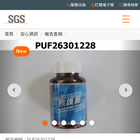
服務洽詢
訂閱電子報
搜尋檢索
Togg
navig
首頁
安心資訊
報告查詢
New
報告編號：
PUF26301228