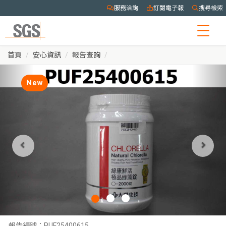
服務洽詢
訂閱電子報
搜尋檢索
Togg
navig
首頁
安心資訊
報告查詢
New
報告編號：
PUF25400615