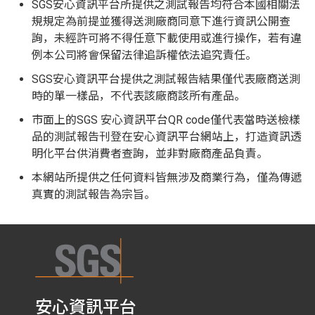
SGS安心資訊平台所提供之測試報告均符合本國相關法
規規定為前提並獲得送測廠商同意下進行資訊公開查
詢，未經許可將不得任意下載使用或進行操作，若有違
例本公司將會保留法律追訴權依法追究責任。
SGS安心資訊平台提供之測試報告結果僅代表廠商送測
時的單一樣品，不代表該廠商該所有產品。
市面上的SGS 安心資訊平台QR code僅代表當時送檢樣
品的測試報告刊登在安心資訊平台網站上，打造資訊透
明化平台供消費者查詢，並非對廠商產品負責。
本網站所提供之任何資料皆無涉及商業行為，僅為傳遞
真實的測試報告為宗旨。
安心資訊平台