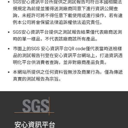
SGS安心資訊平台所提供之測試報告均符合本國相關法
規規定為前提並獲得送測廠商同意下進行資訊公開查
詢，未經許可將不得任意下載使用或進行操作，若有違
例本公司將會保留法律追訴權依法追究責任。
SGS安心資訊平台提供之測試報告結果僅代表廠商送測
時的單一樣品，不代表該廠商該所有產品。
市面上的SGS 安心資訊平台QR code僅代表當時送檢樣
品的測試報告刊登在安心資訊平台網站上，打造資訊透
明化平台供消費者查詢，並非對廠商產品負責。
本網站所提供之任何資料皆無涉及商業行為，僅為傳遞
真實的測試報告為宗旨。
安心資訊平台