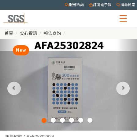
服務洽詢
訂閱電子報
搜尋檢索
Togg
navig
首頁
安心資訊
報告查詢
New
報告編號：
AFA25302824