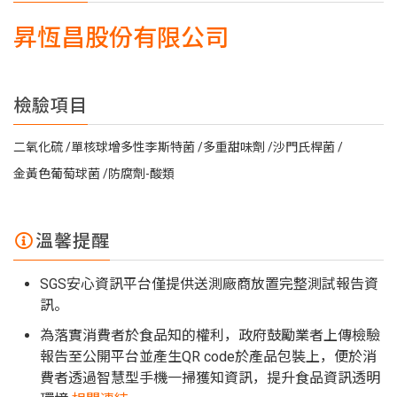
昇恆昌股份有限公司
檢驗項目
二氧化硫
單核球增多性李斯特菌
多重甜味劑
沙門氏桿菌
金黃色葡萄球菌
防腐劑-酸類
溫馨提醒
SGS安心資訊平台僅提供送測廠商放置完整測試報告資
訊。
為落實消費者於食品知的權利，政府鼓勵業者上傳檢驗
報告至公開平台並產生QR code於產品包裝上，便於消
費者透過智慧型手機一掃獲知資訊，提升食品資訊透明