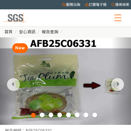
服務洽詢
訂閱電子報
搜尋檢索
Togg
navig
首頁
安心資訊
報告查詢
New
報告編號：
AFB25C06331