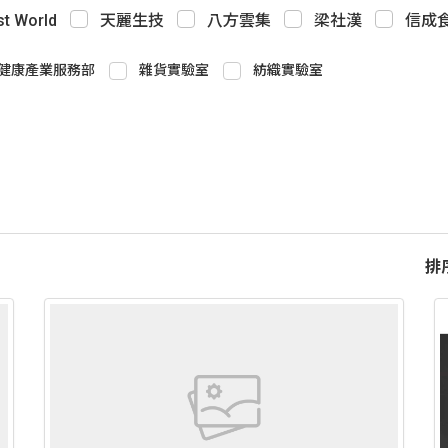
st World
天麗生技
八方雲集
梁社漢
信成
健康產業服務部
雜貨實驗室
紡織實驗室
排