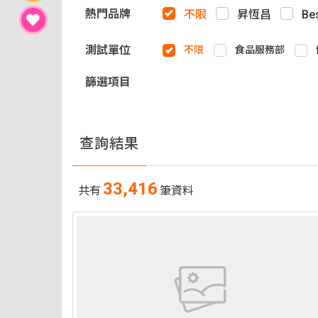
熱門品牌
不限
昇恆昌
Be
測試單位
不限
食品服務部
篩選項目
查詢結果
33,416
共有
筆資料