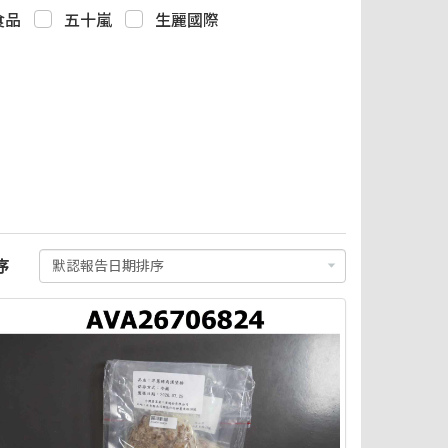
食品
五十嵐
生麗國際
序