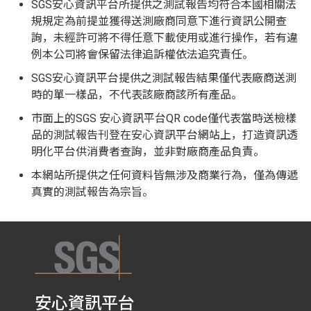
SGS安心資訊平台所提供之測試報告均符合本國相關法
規規定為前提並獲得送測廠商同意下進行資訊公開查
詢，未經許可將不得任意下載使用或進行操作，若有違
例本公司將會保留法律追訴權依法追究責任。
SGS安心資訊平台提供之測試報告結果僅代表廠商送測
時的單一樣品，不代表該廠商該所有產品。
市面上的SGS 安心資訊平台QR code僅代表當時送檢樣
品的測試報告刊登在安心資訊平台網站上，打造資訊透
明化平台供消費者查詢，並非對廠商產品負責。
本網站所提供之任何資料皆無涉及商業行為，僅為傳遞
真實的測試報告為宗旨。
安心資訊平台