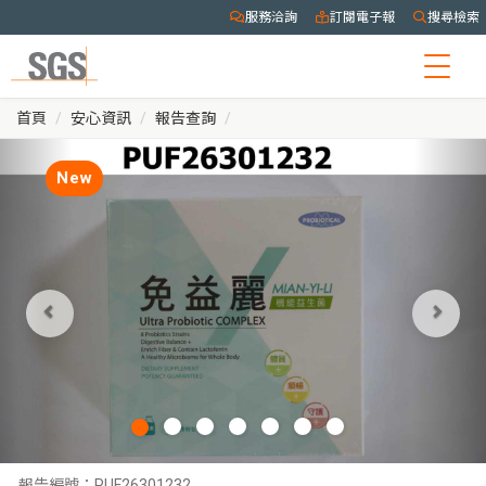
服務洽詢
訂閱電子報
搜尋檢索
Togg
navig
首頁
安心資訊
報告查詢
New
報告編號：
PUF26301232