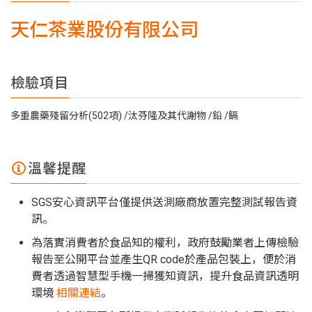
天仁茶業股份有限公司
檢驗項目
多重農藥殘留分析(502項)
汰芬隆及其代謝物
鉛
鎘
溫馨提醒
SGS安心資訊平台僅提供送測廠商放置完整測試報告資
訊。
為落實消費者於食品知的權利，政府鼓勵業者上傳檢驗
報告至公開平台並產生QR code於產品包裝上，便於消
費者透過智慧型手機一掃獲知資訊，提升食品資訊透明
環境
相關連結
。