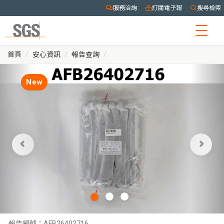
服務洽詢
訂閱電子報
搜尋檢索
Togg
navig
首頁
安心資訊
報告查詢
New
報告編號：
AFB26402716