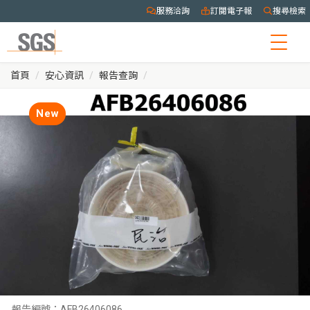
服務洽詢
訂閱電子報
搜尋檢索
Togg
navig
首頁
安心資訊
報告查詢
New
報告編號：
AFB26406086