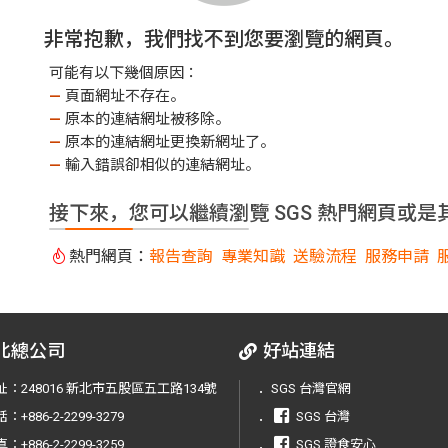
非常抱歉，我們找不到您要瀏覽的網頁。
可能有以下幾個原因：
—
頁面網址不存在。
—
原本的連結網址被移除。
—
原本的連結網址更換新網址了。
—
輸入錯誤卻相似的連結網址。
接下來，您可以繼續瀏覽 SGS 熱門網頁或是
熱門網頁：
報告查詢
專業知識
送驗流程
服務申請
北總公司
好站連結
址：
248016 新北市五股區五工路134號
．
SGS 台灣官網
話：
+886-2-2299-3279
．
SGS 台灣
真：
+886-2-2299-3259
．
SGS 證食安心