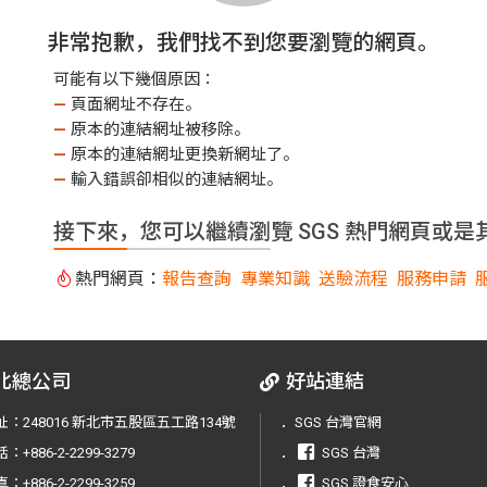
非常抱歉，我們找不到您要瀏覽的網頁。
可能有以下幾個原因：
—
頁面網址不存在。
—
原本的連結網址被移除。
—
原本的連結網址更換新網址了。
—
輸入錯誤卻相似的連結網址。
接下來，您可以繼續瀏覽 SGS 熱門網頁或是
熱門網頁：
報告查詢
專業知識
送驗流程
服務申請
北總公司
好站連結
址：
248016 新北市五股區五工路134號
．
SGS 台灣官網
話：
+886-2-2299-3279
．
SGS 台灣
真：
+886-2-2299-3259
．
SGS 證食安心