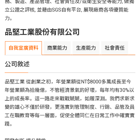
務、製造、產品管理、社會責任及/或衛生安全等能力, 做獨
立公證之評核, 並藉由SGS自有平台, 展現廠商各項優質能
力。
品堅工業股份有限公司
自我宣廣資料
商業能力
生產能力
社會責任
公司敘述
品堅工業 從創業之初，年營業額從NT$8000多萬成長至今
年營業額為拾幾億，不管經濟景氣的好壞，每年均有30%以
上的成長率。這一路走來戰戰兢兢，如履深淵。我們求新求
變的雄心不僅於研發，更落實到管理制度、行銷、品管及員
工在職教育等每一層面，促使全體同仁在日常工作中確實實
踐。