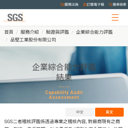
服務洽詢
訂閱電子報
搜尋檢索
Togg
navig
首頁
服務介紹
驗證與評鑑
企業綜合能力評鑑
品堅工業股份有限公司
企業綜合能力評鑑
結果
Capability Audit
Assessment
中文
英文
SGS二者稽核評鑑係透過專業之稽核內容, 對廠商現有之商