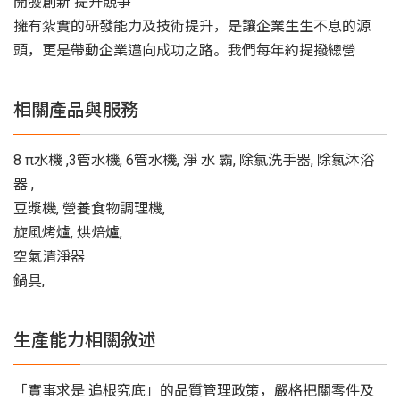
開發創新 提升競爭
擁有紮實的研發能力及技術提升，是讓企業生生不息的源
頭，更是帶動企業邁向成功之路。我們每年約提撥總營
相關產品與服務
8 π水機 ,3管水機, 6管水機, 淨 水 霸, 除氯洗手器, 除氯沐浴
器 ,
豆漿機, 營養食物調理機,
旋風烤爐, 烘焙爐,
空氣清淨器
鍋具,
生產能力相關敘述
「實事求是 追根究底」的品質管理政策，嚴格把關零件及