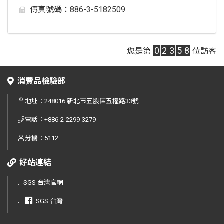
傳真號碼：
886-3-5182509
0
2
3
5
8
您是第
位訪客
消費品檢驗部
地址：
248016 新北市五股區五權路33號
電話：
+886-2-2299-3279
分機：5112
好站連結
．
SGS 台灣官網
．
SGS 台灣