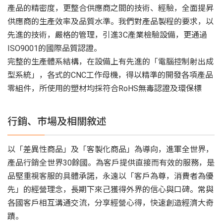
產品的精密度，更整合供應商之間的技術、經驗，全面提昇
供應商的生產效率及品質水準。我們對產品製程的要求，以
先進的技術，嚴格的管理，引進3C產業檢驗設備，更通過
ISO9001的國際品質認證。
完整的生產體系結構，在設備上有先進的「電腦控制射出成
型系統」，各式的CNC工作母機，得以精準的開發各項產品
零組件，所使用的塑材均採符合RoHS無毒認證及環保標
行銷、市場及相關敘述
以「差異性商品」及「客製化商品」為導向，進軍全世界，
產品行銷全世界30餘國。為客戶提供直接而有效的服務，是
品堅重視客服的具體承諾，永遠以「客戶為尊，消費者為優
先」的經營理念，長期下來己獲得外界的信心與口碑。常與
各國客戶相互溝通交流，分享經營心得，快速創造經濟大奇
蹟。