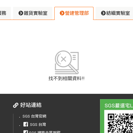
服務
雜貨實驗室
營建管理部
紡織實驗室
找不到相關資料!!
好站連結
．
SGS 台灣官網
．
SGS 台灣
．
SGS 建築品質服務